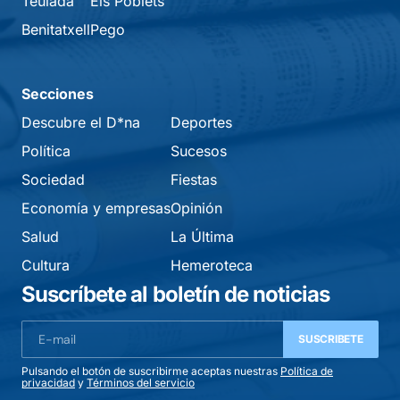
Teulada
Els Poblets
Benitatxell
Pego
Secciones
Descubre el D*na
Deportes
Política
Sucesos
Sociedad
Fiestas
Economía y empresas
Opinión
Salud
La Última
Cultura
Hemeroteca
Suscríbete al boletín de noticias
SUSCRIBETE
Pulsando el botón de suscribirme aceptas nuestras
Política de
privacidad
y
Términos del servicio