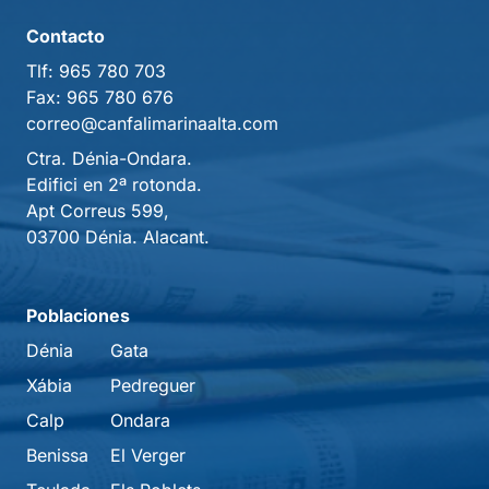
Contacto
Tlf:
965 780 703
Fax:
965 780 676
correo@canfalimarinaalta.com
Ctra. Dénia-Ondara.
Edifici en 2ª rotonda.
Apt Correus 599,
03700 Dénia. Alacant.
Poblaciones
Dénia
Gata
Xábia
Pedreguer
Calp
Ondara
Benissa
El Verger