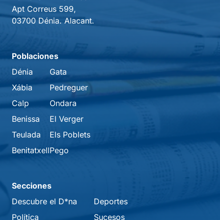
Apt Correus 599,
03700 Dénia. Alacant.
Poblaciones
Dénia
Gata
Xábia
Pedreguer
Calp
Ondara
Benissa
El Verger
Teulada
Els Poblets
Benitatxell
Pego
Secciones
Descubre el D*na
Deportes
Política
Sucesos