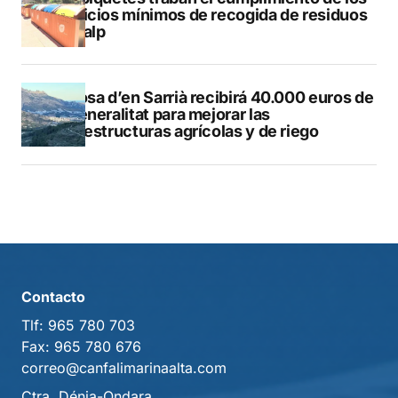
servicios mínimos de recogida de residuos
en Calp
Callosa d’en Sarrià recibirá 40.000 euros de
la Generalitat para mejorar las
infraestructuras agrícolas y de riego
Contacto
Tlf:
965 780 703
Fax:
965 780 676
correo@canfalimarinaalta.com
Ctra. Dénia-Ondara.