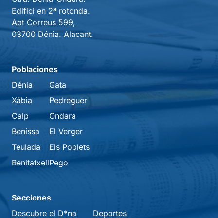
Edifici en 2ª rotonda.
Apt Correus 599,
03700 Dénia. Alacant.
Poblaciones
Dénia
Gata
Xábia
Pedreguer
Calp
Ondara
Benissa
El Verger
Teulada
Els Poblets
Benitatxell
Pego
Secciones
Descubre el D*na
Deportes