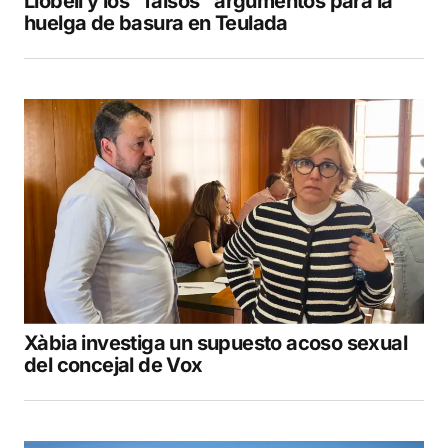
Llobell y los “falsos” argumentos para la
huelga de basura en Teulada
Xàbia investiga un supuesto acoso sexual
del concejal de Vox