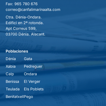
Fax:
965 780 676
correo@canfalimarinaalta.com
Ctra. Dénia-Ondara.
Edifici en 2ª rotonda.
Apt Correus 599,
03700 Dénia. Alacant.
Poblaciones
Dénia
Gata
Xábia
Pedreguer
Calp
Ondara
Benissa
El Verger
Teulada
Els Poblets
Benitatxell
Pego