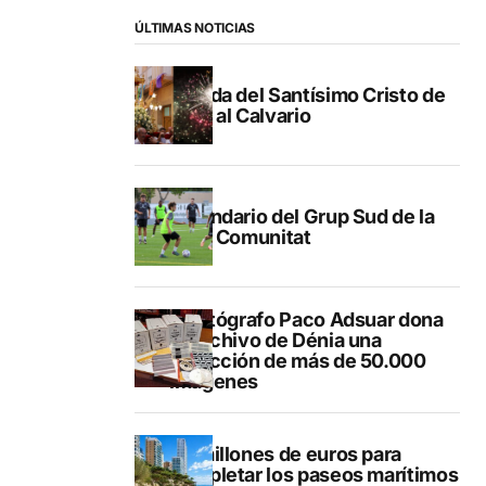
ÚLTIMAS NOTICIAS
Subida del Santísimo Cristo de
Gata al Calvario
Calendario del Grup Sud de la
Lliga Comunitat
El fotógrafo Paco Adsuar dona
al Archivo de Dénia una
colección de más de 50.000
imágenes
50 millones de euros para
completar los paseos marítimos