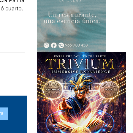
 RCN Palma
ó cuarto.
TE