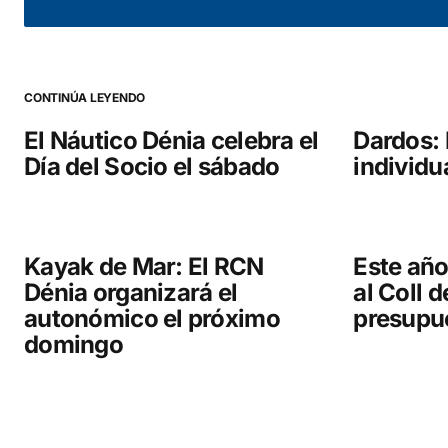
Your Name
*
CONTINÚA LEYENDO
Guarda mi nombre, correo electrónico y web en este
navegador para la próxima vez que comente.
El Náutico Dénia celebra el
Dardos: 
Día del Socio el sábado
individu
COMENTAR
Kayak de Mar: El RCN
Este año
Dénia organizará el
al Coll d
autonómico el próximo
presupu
domingo