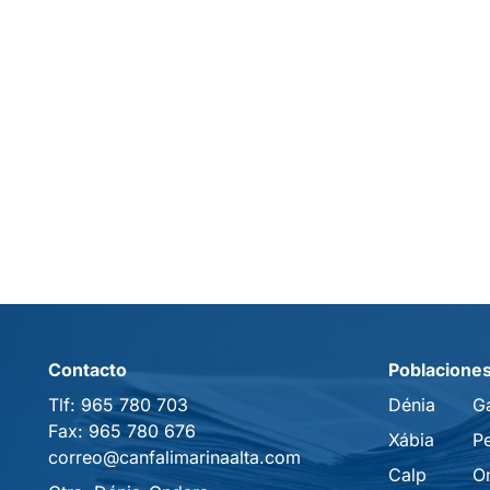
Contacto
Poblacione
Tlf:
965 780 703
Dénia
G
Fax:
965 780 676
Xábia
P
correo@canfalimarinaalta.com
Calp
O