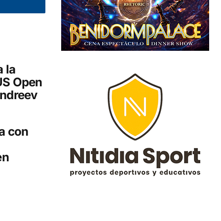
 la
 US Open
Andreev
za con
en