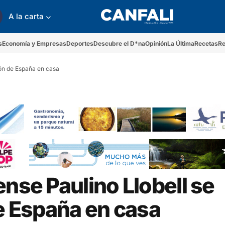
A la carta
s
Economía y Empresas
Deportes
Descubre el D*na
Opinión
La Última
Recetas
Re
ón de España en casa
ense Paulino Llobell se
 España en casa