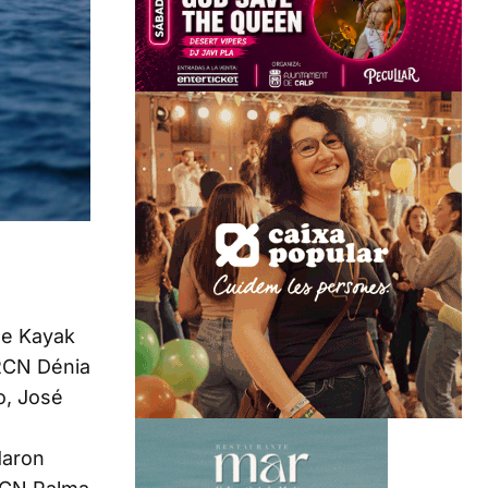
de Kayak
 RCN Dénia
o, José
daron