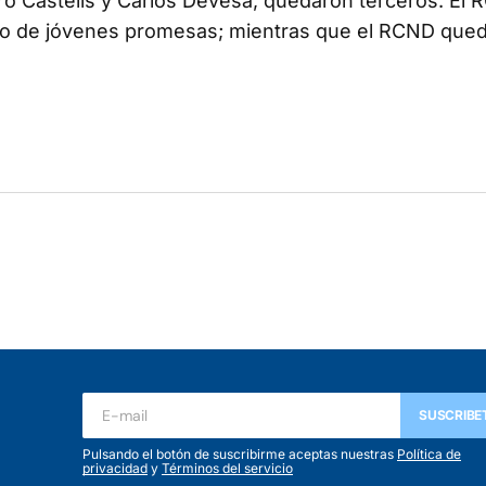
dro Castells y Carlos Devesa, quedaron terceros. El
como de jóvenes promesas; mientras que el RCND qued
ada.
Los campos obligatorios están marcados con
*
SUSCRIBE
Pulsando el botón de suscribirme aceptas nuestras
Política de
privacidad
y
Términos del servicio