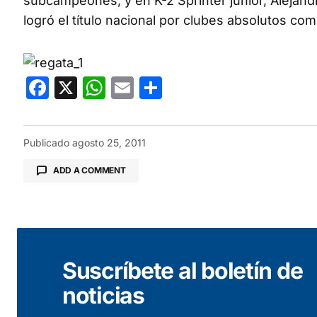
subcampeones; y en K-2 Sprinter júnior, Alejan
logró el título nacional por clubes absolutos 
Facebook
X
WhatsApp
Email
Compartir
Publicado
agosto 25, 2011
ADD A COMMENT
Tu dirección de correo electrónico no será public
Suscríbete al boletín de
Comentario
*
noticias