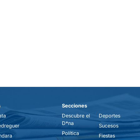
s
Secciones
ata
Descubre el
Deportes
D*na
edreguer
Sucesos
Política
ndara
Fiestas