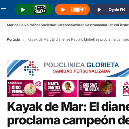
.
.
.
Marina Baixa
Política
Sociedad
Sucesos
Sanidad
Gastronomía
Cultura
Fiesta
Portada
Kayak de Mar: El dianense Paulino Llobell se proclama campe
Kayak de Mar: El dian
proclama campeón de