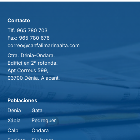
Contacto
Tlf:
965 780 703
Fax:
965 780 676
correo@canfalimarinaalta.com
Ctra. Dénia-Ondara.
Edifici en 2ª rotonda.
Apt Correus 599,
03700 Dénia. Alacant.
Poblaciones
Dénia
Gata
Xábia
Pedreguer
Calp
Ondara