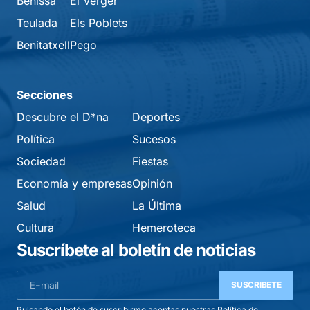
Benissa
El Verger
Teulada
Els Poblets
Benitatxell
Pego
Secciones
Descubre el D*na
Deportes
Política
Sucesos
Sociedad
Fiestas
Economía y empresas
Opinión
Salud
La Última
Cultura
Hemeroteca
Suscríbete al boletín de noticias
SUSCRIBETE
Pulsando el botón de suscribirme aceptas nuestras
Política de