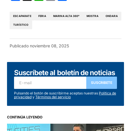
ESCAPARATE
FERIA
MARINA ALTA 360º
MOSTRA
ONDARA
TURÍSTICO
Publicado
noviembre 08, 2025
Suscríbete al boletín de noticias
SUSCRIBETE
Pulsando el botón de suscribirme aceptas nuestras
Política de
privacidad
y
Términos del servicio
CONTINÚA LEYENDO