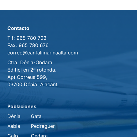
Contacto
Tlf:
965 780 703
Fax:
965 780 676
correo@canfalimarinaalta.com
Ctra. Dénia-Ondara.
Edifici en 2ª rotonda.
Apt Correus 599,
03700 Dénia. Alacant.
Poblaciones
Dénia
Gata
Xábia
Pedreguer
Calp
Ondara