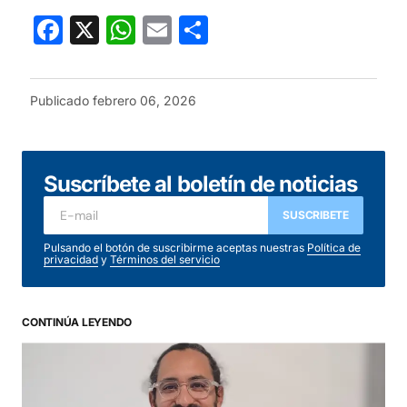
Facebook
X
WhatsApp
Email
Compartir
Publicado
febrero 06, 2026
Suscríbete al boletín de noticias
SUSCRIBETE
Pulsando el botón de suscribirme aceptas nuestras
Política de
privacidad
y
Términos del servicio
CONTINÚA LEYENDO