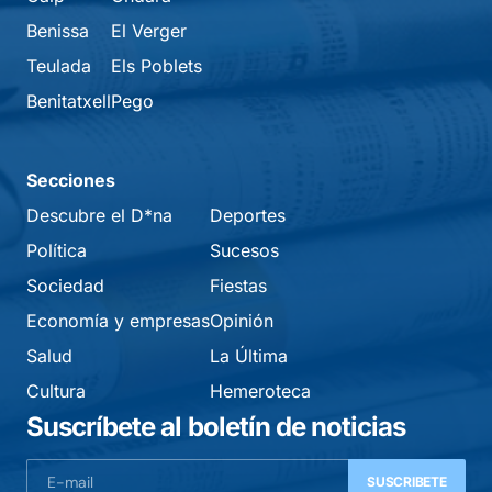
Benissa
El Verger
Teulada
Els Poblets
Benitatxell
Pego
Secciones
Descubre el D*na
Deportes
Política
Sucesos
Sociedad
Fiestas
Economía y empresas
Opinión
Salud
La Última
Cultura
Hemeroteca
Suscríbete al boletín de noticias
SUSCRIBETE