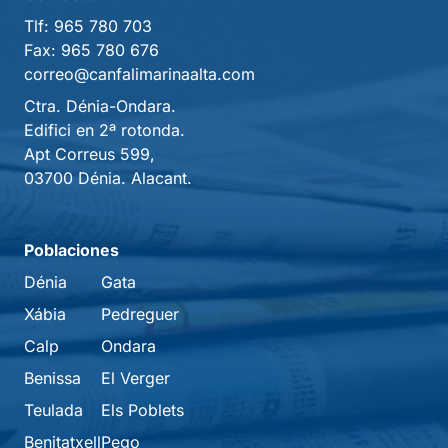
Tlf:
965 780 703
Fax:
965 780 676
correo@canfalimarinaalta.com
Ctra. Dénia-Ondara.
Edifici en 2ª rotonda.
Apt Correus 599,
03700 Dénia. Alacant.
Poblaciones
Dénia
Gata
Xábia
Pedreguer
Calp
Ondara
Benissa
El Verger
Teulada
Els Poblets
Benitatxell
Pego