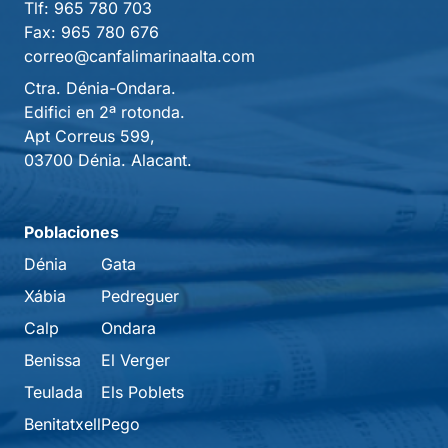
Tlf:
965 780 703
Fax:
965 780 676
correo@canfalimarinaalta.com
Ctra. Dénia-Ondara.
Edifici en 2ª rotonda.
Apt Correus 599,
03700 Dénia. Alacant.
Poblaciones
Dénia
Gata
Xábia
Pedreguer
Calp
Ondara
Benissa
El Verger
Teulada
Els Poblets
Benitatxell
Pego