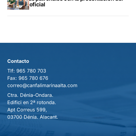
libro oficial
Contacto
Tlf:
965 780 703
Fax:
965 780 676
correo@canfalimarinaalta.com
Ctra. Dénia-Ondara.
Edifici en 2ª rotonda.
Apt Correus 599,
03700 Dénia. Alacant.