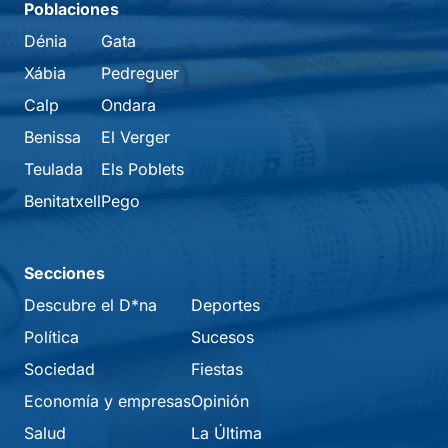
Poblaciones
Dénia
Gata
Xábia
Pedreguer
Calp
Ondara
Benissa
El Verger
Teulada
Els Poblets
Benitatxell
Pego
Secciones
Descubre el D*na
Deportes
Política
Sucesos
Sociedad
Fiestas
Economía y empresas
Opinión
Salud
La Última