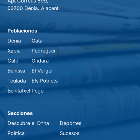
Apt Correus 599,
03700 Dénia. Alacant.
Poblaciones
Dénia
Gata
Xábia
Pedreguer
Calp
Ondara
Benissa
El Verger
Teulada
Els Poblets
Benitatxell
Pego
Secciones
Descubre el D*na
Deportes
Política
Sucesos