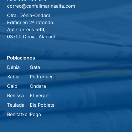
correo@canfalimarinaalta.com
Ctra. Dénia-Ondara.
Edifici en 2ª rotonda.
Apt Correus 599,
03700 Dénia. Alacant.
Poblaciones
Dénia
Gata
Xábia
Pedreguer
Calp
Ondara
Benissa
El Verger
Teulada
Els Poblets
Benitatxell
Pego