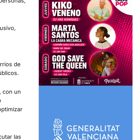
 personas,
usivo,
rrios de
úblicos.
, con un
e
optimizar
utar las