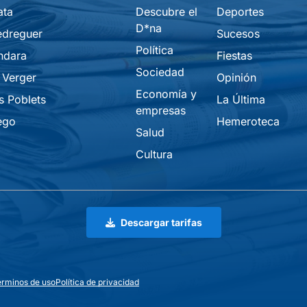
ata
Descubre el
Deportes
D*na
edreguer
Sucesos
Política
ndara
Fiestas
Sociedad
 Verger
Opinión
Economía y
s Poblets
La Última
empresas
ego
Hemeroteca
Salud
Cultura
Descargar tarifas
erminos de uso
Política de privacidad