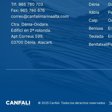
Tlf:
965 780 703
Dénia
G
Fax:
965 780 676
Xábia
P
correo@canfalimarinaalta.com
Calp
O
Ctra. Dénia-Ondara.
Benissa
El
Edifici en 2ª rotonda.
Apt Correus 599,
Teulada
El
03700 Dénia. Alacant.
Benitatxell
P
T
© 2025 Canfali. Todos los derechos reservados