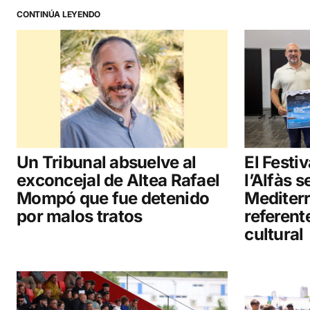
CONTINÚA LEYENDO
Un Tribunal absuelve al
El Festi
exconcejal de Altea Rafael
l’Alfàs 
Mompó que fue detenido
Mediter
por malos tratos
referent
cultural