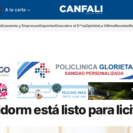
A la carta
s
Economía y Empresas
Deportes
Descubre el D*na
Opinión
La Última
Recetas
Re
orm está listo para lic