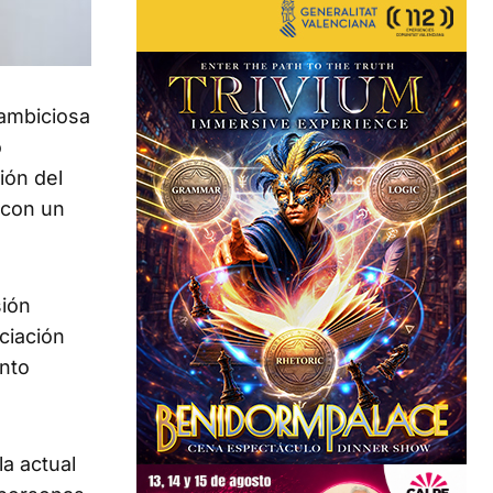
 ambiciosa
o
ción del
 con un
sión
ciación
ento
la actual