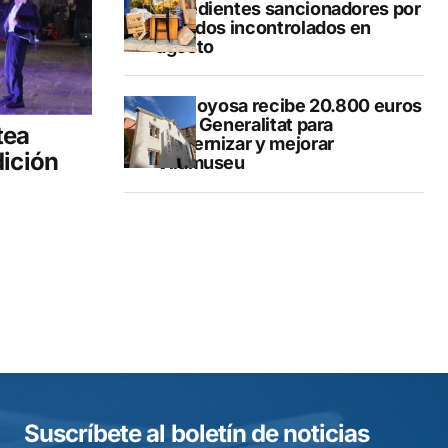
expedientes sancionadores por
vertidos incontrolados en
agosto
Villajoyosa recibe 20.800 euros
de la Generalitat para
tea
modernizar y mejorar
dición
Vilamuseu
Suscríbete al boletín de noticias