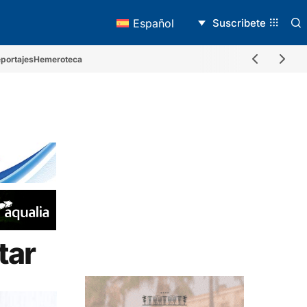
Suscribete
Español
portajes
Hemeroteca
itar