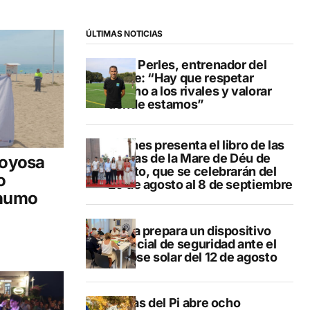
ÚLTIMAS NOTICIAS
Pere Perles, entrenador del
Calpe: “Hay que respetar
mucho a los rivales y valorar
dónde estamos”
Duanes presenta el libro de las
fiestas de la Mare de Déu de
joyosa
Loreto, que se celebrarán del
o
29 de agosto al 8 de septiembre
 humo
Xàbia prepara un dispositivo
especial de seguridad ante el
eclipse solar del 12 de agosto
L’Alfàs del Pi abre ocho