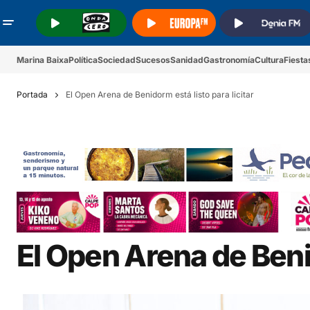
.
.
.
Marina Baixa
Política
Sociedad
Sucesos
Sanidad
Gastronomía
Cultura
Fiesta
Portada
El Open Arena de Benidorm está listo para licitar
El Open Arena de Benid