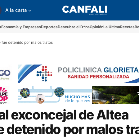
A la carta
s
Economía y Empresas
Deportes
Descubre el D*na
Opinión
La Última
Recetas
Re
 fue detenido por malos tratos
al exconcejal de Altea
 detenido por malos tr