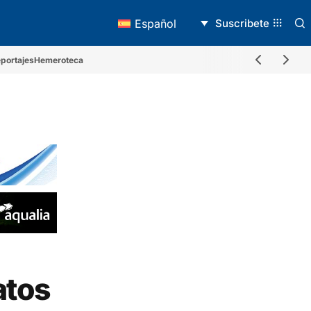
Suscribete
Español
portajes
Hemeroteca
atos