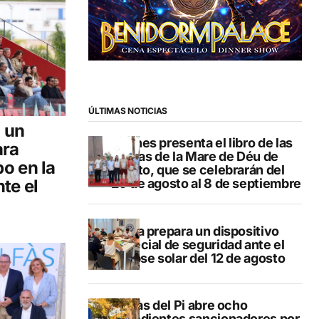
ÚLTIMAS NOTICIAS
a un
Duanes presenta el libro de las
ara
fiestas de la Mare de Déu de
o en la
Loreto, que se celebrarán del
te el
29 de agosto al 8 de septiembre
Xàbia prepara un dispositivo
especial de seguridad ante el
eclipse solar del 12 de agosto
L’Alfàs del Pi abre ocho
expedientes sancionadores por