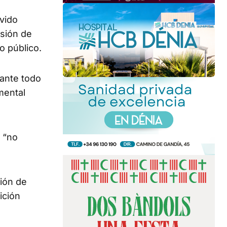
ivido
isión de
o público.
rante todo
mental
 “no
ión de
ición