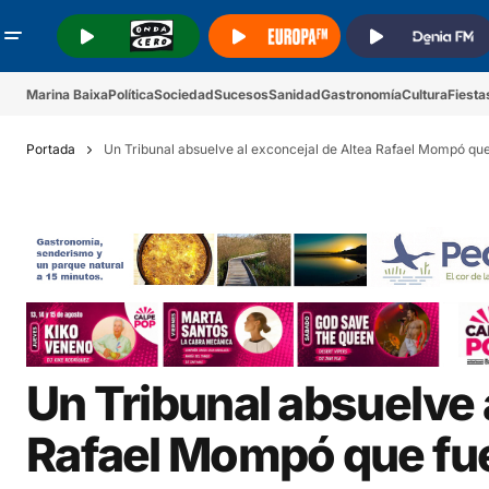
.
.
.
Marina Baixa
Política
Sociedad
Sucesos
Sanidad
Gastronomía
Cultura
Fiesta
Portada
Un Tribunal absuelve al exconcejal de Altea Rafael Mompó que
Un Tribunal absuelve 
Rafael Mompó que fue