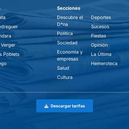
s
Secciones
ata
Descubre el
Deportes
D*na
edreguer
Sucesos
Política
ndara
Fiestas
Sociedad
 Verger
Opinión
Economía y
s Poblets
La Última
empresas
ego
Hemeroteca
Salud
Cultura
Descargar tarifas