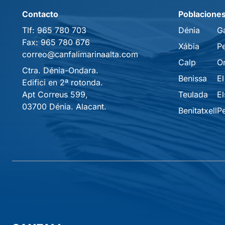
Contacto
Poblacione
Tlf:
965 780 703
Dénia
G
Fax:
965 780 676
Xábia
P
correo@canfalimarinaalta.com
Calp
O
Ctra. Dénia-Ondara.
Benissa
El
Edifici en 2ª rotonda.
Apt Correus 599,
Teulada
El
03700 Dénia. Alacant.
Benitatxell
P