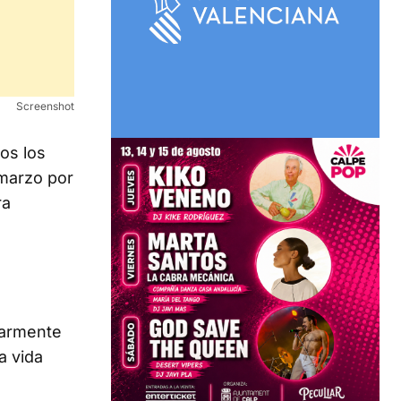
Screenshot
os los
 marzo por
ra
larmente
a vida