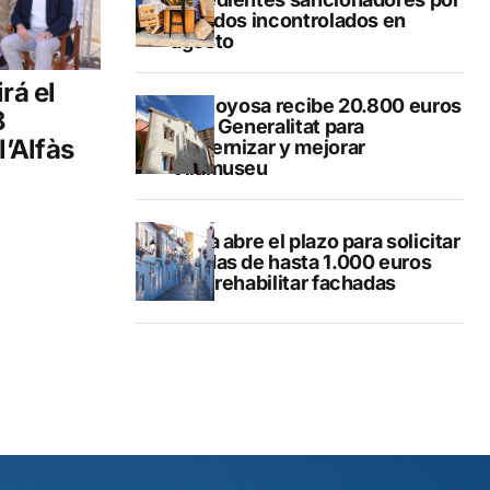
vertidos incontrolados en
agosto
rá el
Villajoyosa recibe 20.800 euros
8
de la Generalitat para
l’Alfàs
modernizar y mejorar
Vilamuseu
Altea abre el plazo para solicitar
ayudas de hasta 1.000 euros
para rehabilitar fachadas