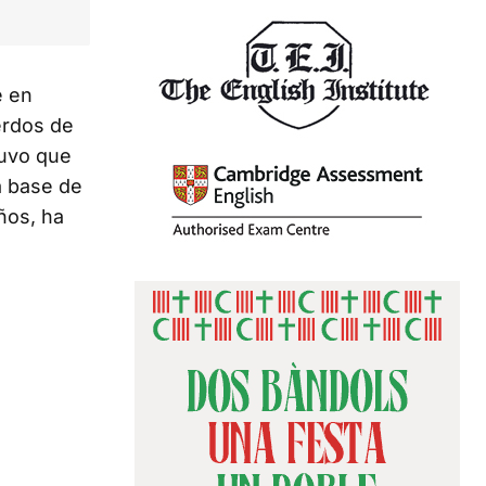
e en
uerdos de
tuvo que
a base de
ños, ha