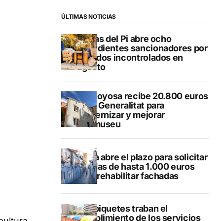
ÚLTIMAS NOTICIAS
L’Alfàs del Pi abre ocho
expedientes sancionadores por
vertidos incontrolados en
agosto
Villajoyosa recibe 20.800 euros
de la Generalitat para
modernizar y mejorar
Vilamuseu
Altea abre el plazo para solicitar
ayudas de hasta 1.000 euros
para rehabilitar fachadas
Los piquetes traban el
cumplimiento de los servicios
pultura