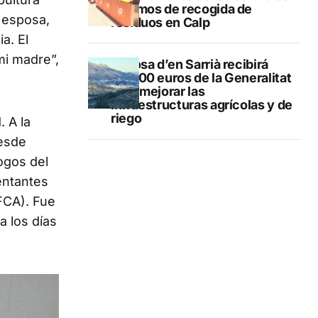
mínimos de recogida de
 esposa,
residuos en Calp
a. El
mi madre”,
Callosa d’en Sarrià recibirá
40.000 euros de la Generalitat
para mejorar las
infraestructuras agrícolas y de
riego
. A la
desde
ogos del
entantes
FCA). Fue
a los días