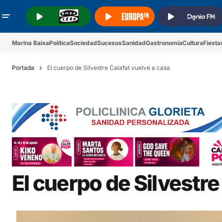
.
.
.
Marina Baixa
Política
Sociedad
Sucesos
Sanidad
Gastronomía
Cultura
Fiesta
Portada
El cuerpo de Silvestre Calafat vuelve a casa
El cuerpo de Silvestre