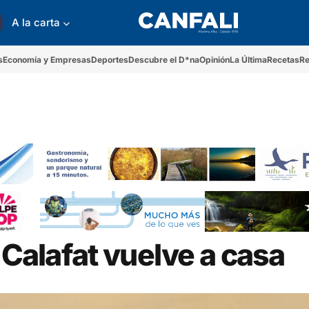
A la carta
s
Economía y Empresas
Deportes
Descubre el D*na
Opinión
La Última
Recetas
Re
 Calafat vuelve a casa