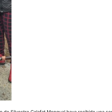
o de Silvestre Calafat Mengual haya recibido una se