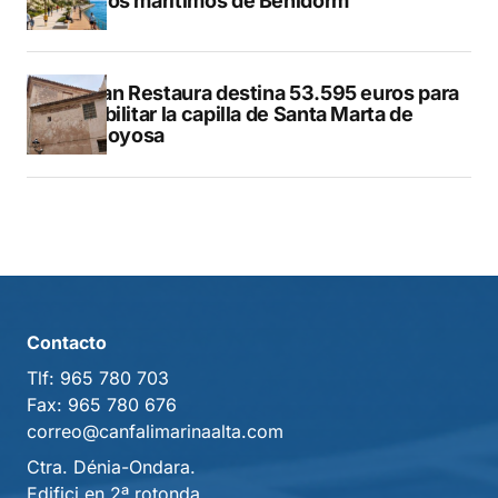
paseos marítimos de Benidorm
El Plan Restaura destina 53.595 euros para
rehabilitar la capilla de Santa Marta de
Villajoyosa
Contacto
Tlf:
965 780 703
Fax:
965 780 676
correo@canfalimarinaalta.com
Ctra. Dénia-Ondara.
Edifici en 2ª rotonda.