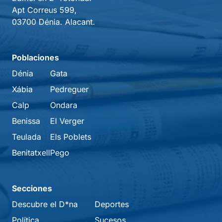
Apt Correus 599,
03700 Dénia. Alacant.
Poblaciones
Dénia
Gata
Xábia
Pedreguer
Calp
Ondara
Benissa
El Verger
Teulada
Els Poblets
Benitatxell
Pego
Secciones
Descubre el D*na
Deportes
Política
Sucesos