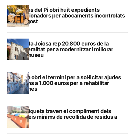
L’Alfàs del Pi obri huit expedients
sancionadors per abocaments incontrolats
a l’agost
La Vila Joiosa rep 20.800 euros de la
Generalitat per a modernitzar i millorar
Vilamuseu
Altea obri el termini per a sol·licitar ajudes
de fins a 1.000 euros per a rehabilitar
façanes
Els piquets traven el compliment dels
serveis mínims de recollida de residus a
Calp