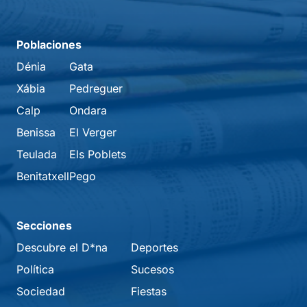
Poblaciones
Dénia
Gata
Xábia
Pedreguer
Calp
Ondara
Benissa
El Verger
Teulada
Els Poblets
Benitatxell
Pego
Secciones
Descubre el D*na
Deportes
Política
Sucesos
Sociedad
Fiestas