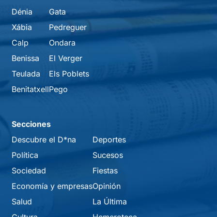
Dénia
Gata
Xábia
Pedreguer
Calp
Ondara
Benissa
El Verger
Teulada
Els Poblets
Benitatxell
Pego
Secciones
Descubre el D*na
Deportes
Política
Sucesos
Sociedad
Fiestas
Economía y empresas
Opinión
Salud
La Última