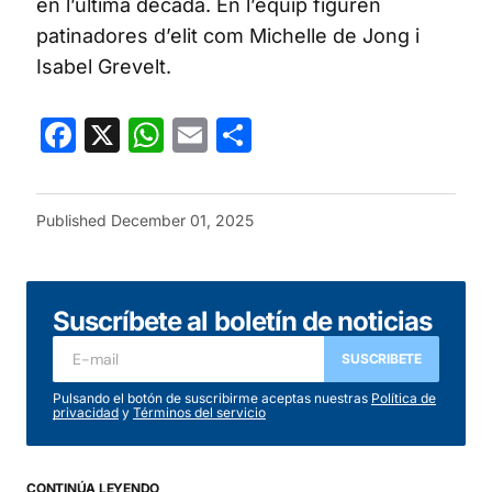
en l’última dècada. En l’equip figuren
patinadores d’elit com Michelle de Jong i
Isabel Grevelt.
Facebook
X
WhatsApp
Email
Share
Published
December 01, 2025
Suscríbete al boletín de noticias
SUSCRIBETE
Pulsando el botón de suscribirme aceptas nuestras
Política de
privacidad
y
Términos del servicio
CONTINÚA LEYENDO