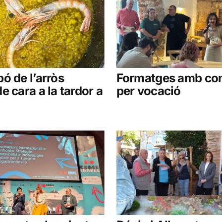
ó de l’arròs
Formatges amb con
e cara a la tardor a
per vocació