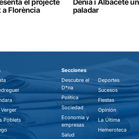
esenta el projecte
Dénia i Albacete un
 a Florència
paladar
s
Secciones
ata
Descubre el
Deportes
D*na
edreguer
Sucesos
Política
ndara
Fiestas
Sociedad
 Verger
Opinión
Economía y
s Poblets
La Última
empresas
ego
Hemeroteca
Salud