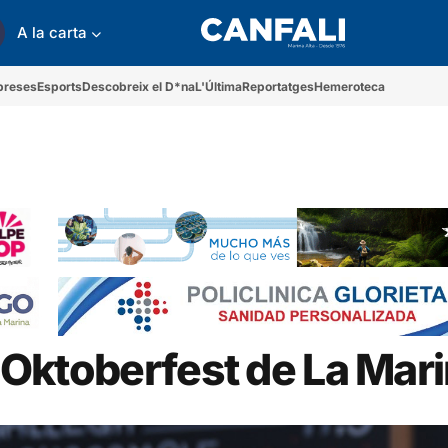
A la carta
preses
Esports
Descobreix el D*na
L'Última
Reportatges
Hemeroteca
l Oktoberfest de La Mar