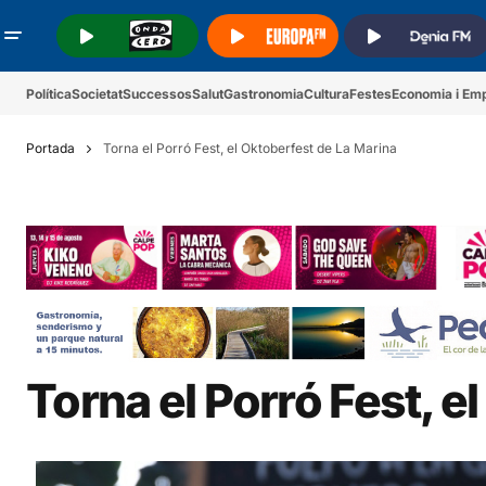
.
.
.
Política
Societat
Successos
Salut
Gastronomia
Cultura
Festes
Economia i Em
Portada
Torna el Porró Fest, el Oktoberfest de La Marina
Torna el Porró Fest, e