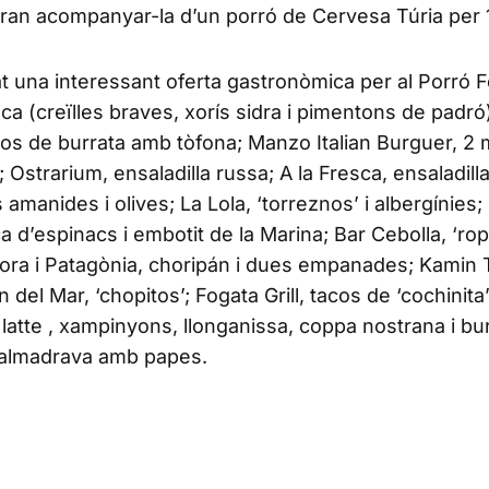
odran acompanyar-la d’un porró de Cervesa Túria per 
rat una interessant oferta gastronòmica per al Porró F
 (creïlles braves, xorís sidra i pimentons de padró
itos de burrata amb tòfona; Manzo Italian Burguer, 2 
strarium, ensaladilla russa; A la Fresca, ensaladilla
amanides i olives; La Lola, ‘torreznos’ i albergínie
 d’espinacs i embotit de la Marina; Bar Cebolla, ‘ropa
lora i Patagònia, choripán i dues empanades; Kamin 
 del Mar, ‘chopitos’; Fogata Grill, tacos de ‘cochinita
 latte , xampinyons, llonganissa, coppa nostrana i bu
 l’almadrava amb papes.