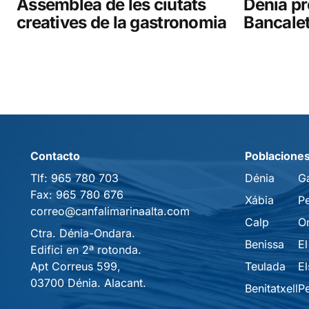
Assemblea de les ciutats
Dénia pr
creatives de la gastronomia
Bancalet
Contacto
Poblacione
Tlf:
965 780 703
Dénia
G
Fax:
965 780 676
Xábia
P
correo@canfalimarinaalta.com
Calp
O
Ctra. Dénia-Ondara.
Benissa
El
Edifici en 2ª rotonda.
Apt Correus 599,
Teulada
El
03700 Dénia. Alacant.
Benitatxell
P