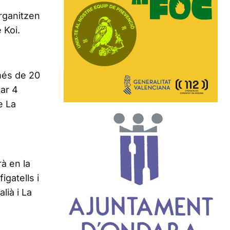
organitzen
 Koi.
més de 20
car 4
e La
à en la
gatells i
lià i La