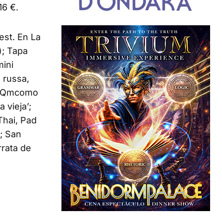
16 €.
est. En La
); Tapa
mini
 russa,
s; Qmcomo
 vieja’;
Thai, Pad
’; San
rrata de