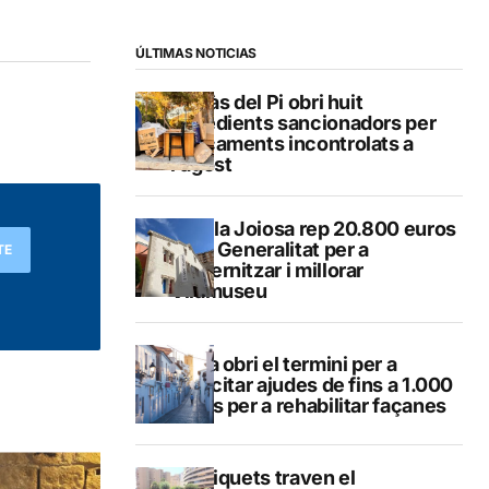
ÚLTIMAS NOTICIAS
L’Alfàs del Pi obri huit
expedients sancionadors per
abocaments incontrolats a
l’agost
La Vila Joiosa rep 20.800 euros
de la Generalitat per a
TE
modernitzar i millorar
Vilamuseu
Altea obri el termini per a
sol·licitar ajudes de fins a 1.000
euros per a rehabilitar façanes
Els piquets traven el