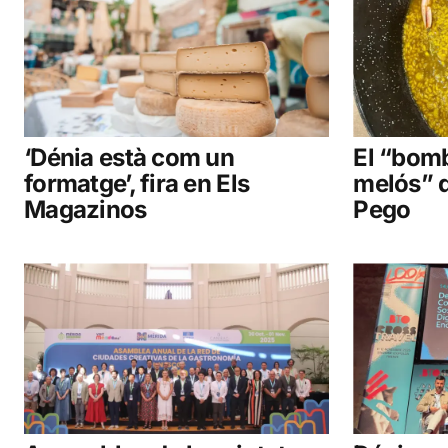
‘Dénia està com un
El “bomb
formatge’, fira en Els
melós” d
Magazinos
Pego