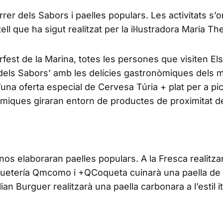
er dels Sabors i paelles populars. Les activitats s’
l que ha sigut realitzat per la il·lustradora Maria The
fest de la Marina, totes les persones que visiten Els
 dels Sabors’ amb les delícies gastronòmiques dels 
una oferta especial de Cervesa Túria + plat per a pi
miques giraran entorn de productes de proximitat d
os elaboraran paelles populars. A la Fresca realitzar
oquetería Qmcomo i +QCoqueta cuinarà una paella de fi
 Burguer realitzarà una paella carbonara a l’estil ita