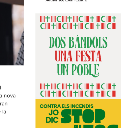
l
ta nova
aran
 la