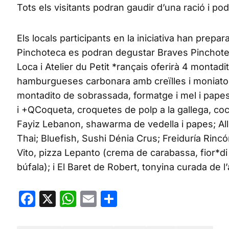
Tots els visitants podran gaudir d’una ració i p
Els locals participants en la iniciativa han prepa
Pinchoteca es podran degustar Braves Pinchoteca
Loca i Atelier du Petit *rançais oferirà 4 montad
hamburgueses carbonara amb creïlles i moniato; O
montadito de sobrassada, formatge i mel i papes 
i +QCoqueta, croquetes de polp a la gallega, coca
Fayiz Lebanon, shawarma de vedella i papes; Al
Thai; Bluefish, Sushi Dénia Crus; Freiduría Rincón
Vito, pizza Lepanto (crema de carabassa, fior*di
búfala); i El Baret de Robert, tonyina curada de
Facebook
X
WhatsApp
Email
Share