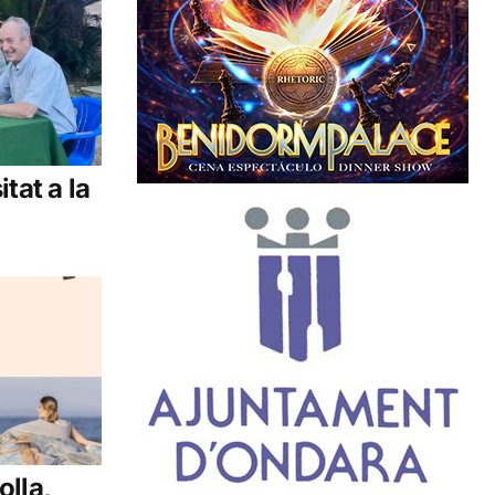
tat a la
olla,