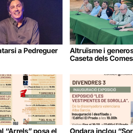
tarsi a Pedreguer
Altruïsme i generosi
Caseta dels Comes
al “Arrels” posa el
Ondara inclou “Sor