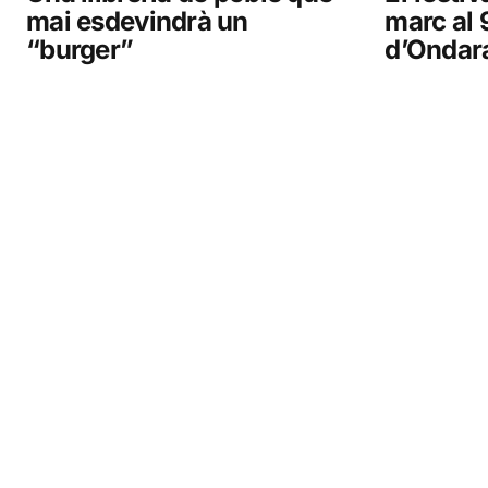
mai esdevindrà un
marc al 
“burger”
d’Ondar