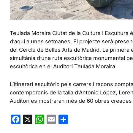
Teulada Moraira Ciutat de la Cultura i Escultura é
d’aquí a unes setmanes. El projecte serà presen
del Cercle de Belles Arts de Madrid. La primera 
simultània d’una ruta escultòrica monumental pel
escultòrica en el Auditori Teulada Moraira.
L’itinerari escultòric pels carrers i racons com
contemporanis de la talla d’Antonio López, Lore
Auditori es mostraran més de 60 obres creades pe
Facebook
X
WhatsApp
Email
Share