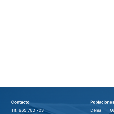
Contacto
Poblacione
Tlf:
965 780 703
Dénia
G