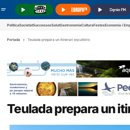
.
.
.
Política
Societat
Successos
Salut
Gastronomia
Cultura
Festes
Economia i Em
Portada
Teulada prepara un itinerari escultòric
Teulada prepara un iti