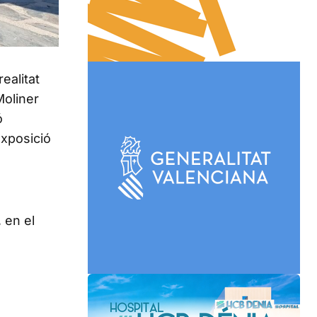
ealitat
Moliner
ó
exposició
 en el