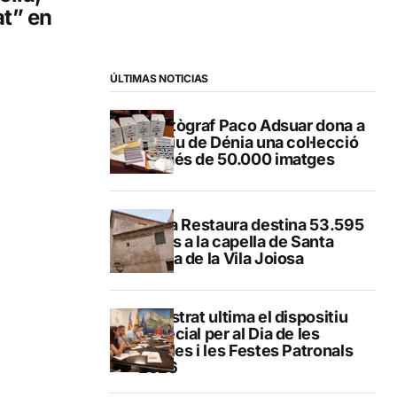
at” en
ÚLTIMAS NOTICIAS
El fotògraf Paco Adsuar dona a
l’Arxiu de Dénia una col·lecció
de més de 50.000 imatges
El Pla Restaura destina 53.595
euros a la capella de Santa
Marta de la Vila Joiosa
Finestrat ultima el dispositiu
especial per al Dia de les
Paelles i les Festes Patronals
2026