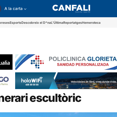
A la carta
preses
Esports
Descobreix el D*na
L'Última
Reportatges
Hemeroteca
nerari escultòric