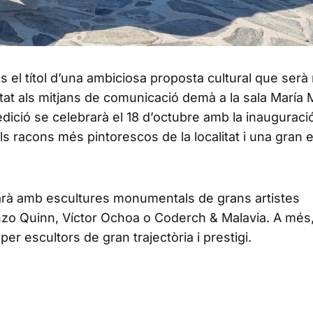
s el títol d’una ambiciosa proposta cultural que serà r
tat als mitjans de comunicació demà a la sala María 
edició se celebrarà el 18 d’octubre amb la inauguraci
s racons més pintorescos de la localitat i una gran 
ptarà amb escultures monumentals de grans artistes
nzo Quinn, Víctor Ochoa o Coderch & Malavia. A més,
r escultors de gran trajectòria i prestigi.