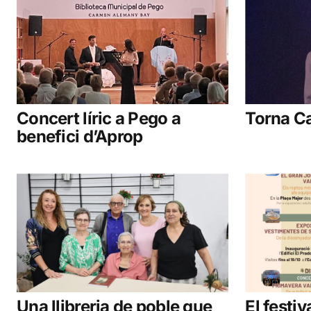
Concert líric a Pego a
Torna Ca
benefici d’Aprop
Una llibreria de poble que
El festiv