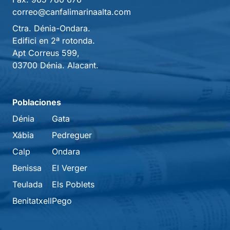
correo@canfalimarinaalta.com
Ctra. Dénia-Ondara.
Edifici en 2ª rotonda.
Apt Correus 599,
03700 Dénia. Alacant.
Poblaciones
Dénia
Gata
Xábia
Pedreguer
Calp
Ondara
Benissa
El Verger
Teulada
Els Poblets
Benitatxell
Pego