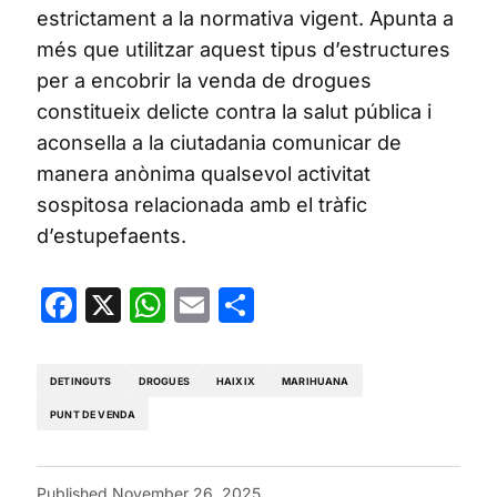
estrictament a la normativa vigent. Apunta a
més que utilitzar aquest tipus d’estructures
per a encobrir la venda de drogues
constitueix delicte contra la salut pública i
aconsella a la ciutadania comunicar de
manera anònima qualsevol activitat
sospitosa relacionada amb el tràfic
d’estupefaents.
Facebook
X
WhatsApp
Email
Share
DETINGUTS
DROGUES
HAIXIX
MARIHUANA
PUNT DE VENDA
Published
November 26, 2025