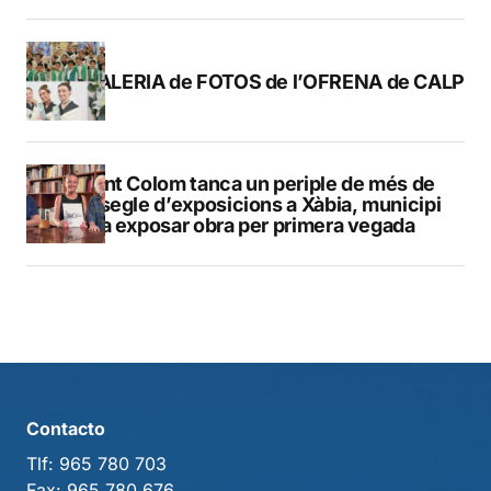
GALERIA de FOTOS de l’OFRENA de CALP
Vicent Colom tanca un periple de més de
mig segle d’exposicions a Xàbia, municipi
on va exposar obra per primera vegada
Contacto
Tlf:
965 780 703
Fax:
965 780 676