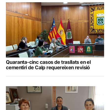
Quaranta-cinc casos de trasllats en el
cementiri de Calp requereixen revisió