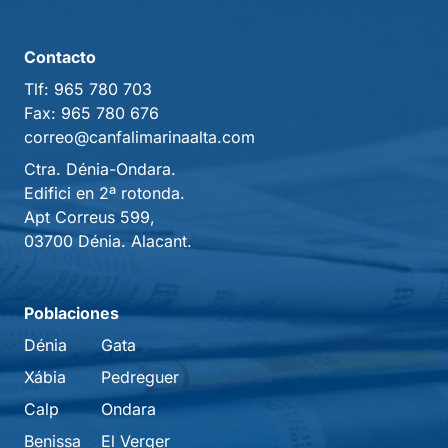
Contacto
Tlf:
965 780 703
Fax:
965 780 676
correo@canfalimarinaalta.com
Ctra. Dénia-Ondara.
Edifici en 2ª rotonda.
Apt Correus 599,
03700 Dénia. Alacant.
Poblaciones
Dénia
Gata
Xábia
Pedreguer
Calp
Ondara
Benissa
El Verger