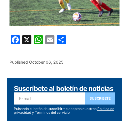
Facebook
X
WhatsApp
Email
Share
Published
October 06, 2025
Suscríbete al boletín de noticias
SUSCRIBETE
Pulsando el botón de suscribirme aceptas nuestras
Política de
privacidad
y
Términos del servicio