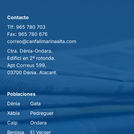
Contacto
Tlf:
965 780 703
Fax:
965 780 676
correo@canfalimarinaalta.com
Ctra. Dénia-Ondara.
Edifici en 2ª rotonda.
Apt Correus 599,
03700 Dénia. Alacant.
Poblaciones
Dénia
Gata
Xábia
Pedreguer
Calp
Ondara
Benissa
El Verger