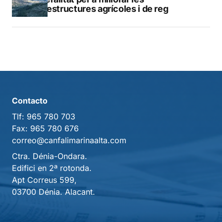
infraestructures agrícoles i de reg
Contacto
Tlf:
965 780 703
Fax:
965 780 676
correo@canfalimarinaalta.com
Ctra. Dénia-Ondara.
Edifici en 2ª rotonda.
Apt Correus 599,
03700 Dénia. Alacant.