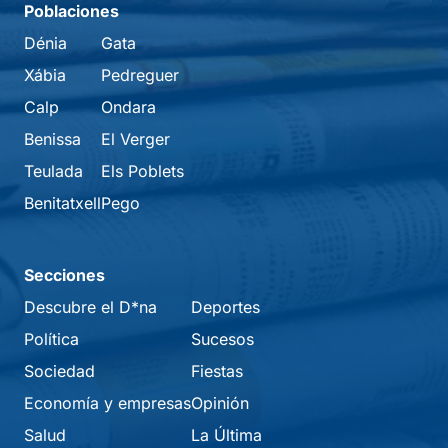
Poblaciones
Dénia
Gata
Xábia
Pedreguer
Calp
Ondara
Benissa
El Verger
Teulada
Els Poblets
Benitatxell
Pego
Secciones
Descubre el D*na
Deportes
Política
Sucesos
Sociedad
Fiestas
Economía y empresas
Opinión
Salud
La Última