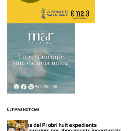
ÚLTIMAS NOTICIAS
L’Alfàs del Pi obri huit expedients
sancionadors per abocaments incontrolats