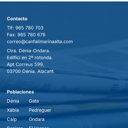
Contacto
Tlf:
965 780 703
Fax:
965 780 676
correo@canfalimarinaalta.com
Ctra. Dénia-Ondara.
Edifici en 2ª rotonda.
Apt Correus 599,
03700 Dénia. Alacant.
Poblaciones
Dénia
Gata
Xábia
Pedreguer
Calp
Ondara