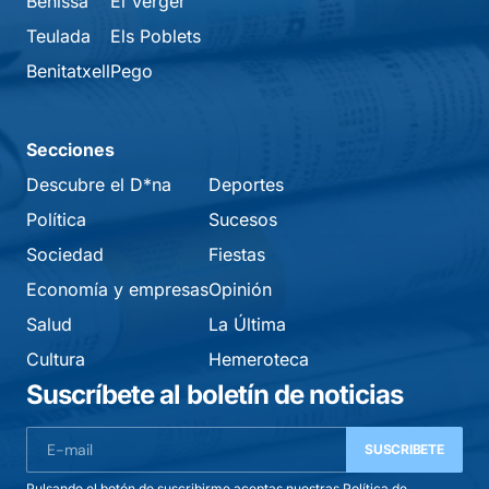
Benissa
El Verger
Teulada
Els Poblets
Benitatxell
Pego
Secciones
Descubre el D*na
Deportes
Política
Sucesos
Sociedad
Fiestas
Economía y empresas
Opinión
Salud
La Última
Cultura
Hemeroteca
Suscríbete al boletín de noticias
SUSCRIBETE
Pulsando el botón de suscribirme aceptas nuestras
Política de