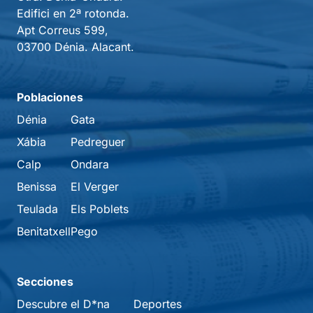
Edifici en 2ª rotonda.
Apt Correus 599,
03700 Dénia. Alacant.
Poblaciones
Dénia
Gata
Xábia
Pedreguer
Calp
Ondara
Benissa
El Verger
Teulada
Els Poblets
Benitatxell
Pego
Secciones
Descubre el D*na
Deportes