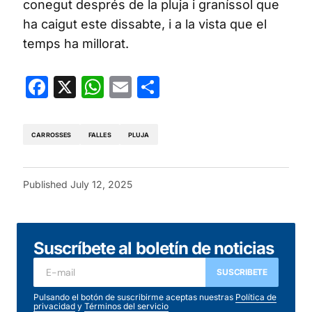
conegut després de la pluja i graníssol que
ha caigut este dissabte, i a la vista que el
temps ha millorat.
Facebook
X
WhatsApp
Email
Share
CARROSSES
FALLES
PLUJA
Published
July 12, 2025
Suscríbete al boletín de noticias
SUSCRIBETE
Pulsando el botón de suscribirme aceptas nuestras
Política de
privacidad
y
Términos del servicio