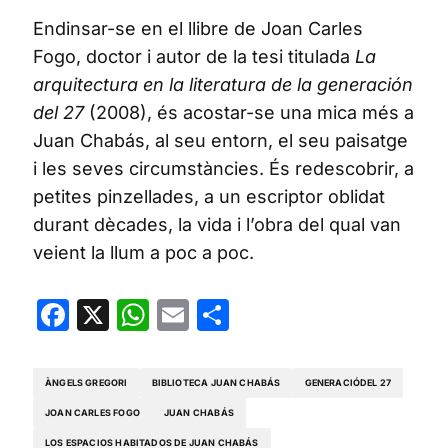
Endinsar-se en el llibre de Joan Carles
Fogo, doctor i autor de la tesi titulada
La
arquitectura en la literatura de la generación
del 27
(2008), és acostar-se una mica més a
Juan Chabás, al seu entorn, el seu paisatge
i les seves circumstàncies. És redescobrir, a
petites pinzellades, a un escriptor oblidat
durant dècades, la vida i l’obra del qual van
veient la llum a poc a poc.
Facebook
X
WhatsApp
Email
Share
ÀNGELS GREGORI
BIBLIOTECA JUAN CHABÁS
GENERACIÓDEL 27
JOAN CARLES FOGO
JUAN CHABÁS
LOS ESPACIOS HABITADOS DE JUAN CHABÁS