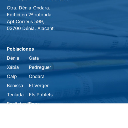
Ctra. Dénia-Ondara.
Edifici en 2ª rotonda.
Apt Correus 599,
03700 Dénia. Alacant.
Poblaciones
Dénia
Gata
Xábia
Pedreguer
Calp
Ondara
Benissa
El Verger
Teulada
Els Poblets
Benitatxell
Pego
Secciones