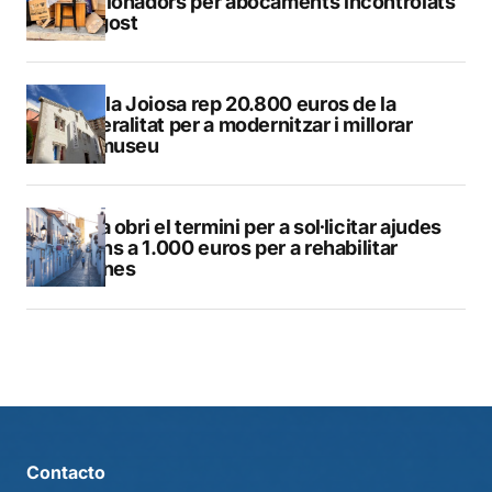
sancionadors per abocaments incontrolats
a l’agost
La Vila Joiosa rep 20.800 euros de la
Generalitat per a modernitzar i millorar
Vilamuseu
Altea obri el termini per a sol·licitar ajudes
de fins a 1.000 euros per a rehabilitar
façanes
Contacto