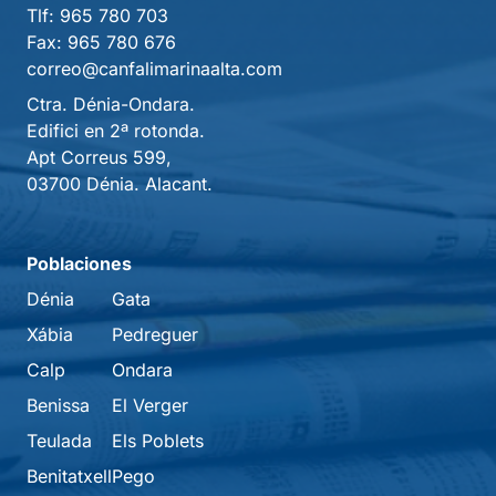
Tlf:
965 780 703
Fax:
965 780 676
correo@canfalimarinaalta.com
Ctra. Dénia-Ondara.
Edifici en 2ª rotonda.
Apt Correus 599,
03700 Dénia. Alacant.
Poblaciones
Dénia
Gata
Xábia
Pedreguer
Calp
Ondara
Benissa
El Verger
Teulada
Els Poblets
Benitatxell
Pego