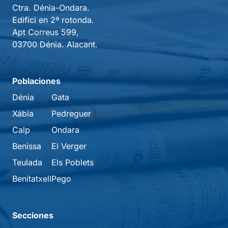
Ctra. Dénia-Ondara.
Edifici en 2ª rotonda.
Apt Correus 599,
03700 Dénia. Alacant.
Poblaciones
Dénia
Gata
Xábia
Pedreguer
Calp
Ondara
Benissa
El Verger
Teulada
Els Poblets
Benitatxell
Pego
Secciones