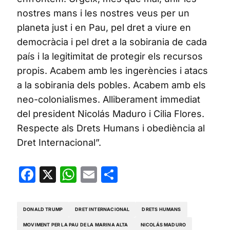
nostres mans i les nostres veus per un
planeta just i en Pau, pel dret a viure en
democràcia i pel dret a la sobirania de cada
país i la legitimitat de protegir els recursos
propis. Acabem amb les ingerències i atacs
a la sobirania dels pobles. Acabem amb els
neo-colonialismes. Alliberament immediat
del president Nicolás Maduro i Cilia Flores.
Respecte als Drets Humans i obediència al
Dret Internacional”.
Facebook
X
WhatsApp
Email
Share
DONALD TRUMP
DRET INTERNACIONAL
DRETS HUMANS
MOVIMENT PER LA PAU DE LA MARINA ALTA
NICOLÁS MADURO