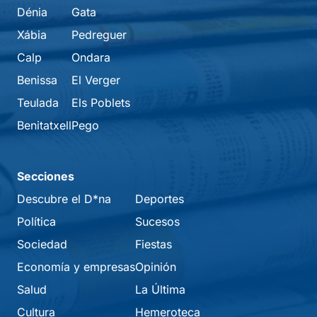
Dénia
Gata
Xábia
Pedreguer
Calp
Ondara
Benissa
El Verger
Teulada
Els Poblets
Benitatxell
Pego
Secciones
Descubre el D*na
Deportes
Política
Sucesos
Sociedad
Fiestas
Economía y empresas
Opinión
Salud
La Última
Cultura
Hemeroteca