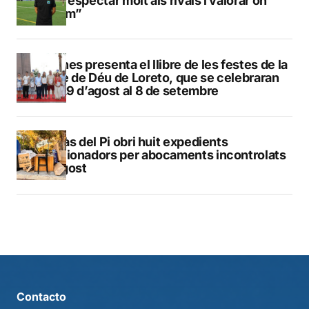
que respectar molt als rivals i valorar on
estem”
Duanes presenta el llibre de les festes de la
Mare de Déu de Loreto, que se celebraran
del 29 d’agost al 8 de setembre
L’Alfàs del Pi obri huit expedients
sancionadors per abocaments incontrolats
a l’agost
Contacto