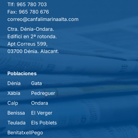
Tlf:
965 780 703
Fax:
965 780 676
correo@canfalimarinaalta.com
Ctra. Dénia-Ondara.
Edifici en 2ª rotonda.
Apt Correus 599,
03700 Dénia. Alacant.
Poblaciones
Dénia
Gata
Xábia
Pedreguer
Calp
Ondara
Benissa
El Verger
Teulada
Els Poblets
Benitatxell
Pego