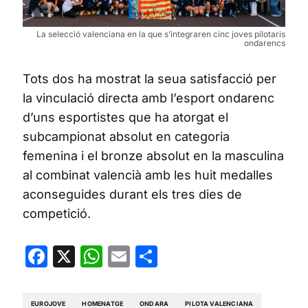
La selecció valenciana en la que s’integraren cinc joves pilotaris
ondarencs
Tots dos ha mostrat la seua satisfacció per
la vinculació directa amb l’esport ondarenc
d’uns esportistes que ha atorgat el
subcampionat absolut en categoria
femenina i el bronze absolut en la masculina
al combinat valencià amb les huit medalles
aconseguides durant els tres dies de
competició.
Facebook
X
WhatsApp
Email
Share
EUROJOVE
HOMENATGE
ONDARA
PILOTA VALENCIANA