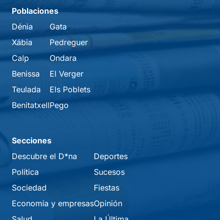
Poblaciones
Dénia
Gata
Xábia
Pedreguer
Calp
Ondara
Benissa
El Verger
Teulada
Els Poblets
Benitatxell
Pego
Secciones
Descubre el D*na
Deportes
Política
Sucesos
Sociedad
Fiestas
Economía y empresas
Opinión
Salud
La Última