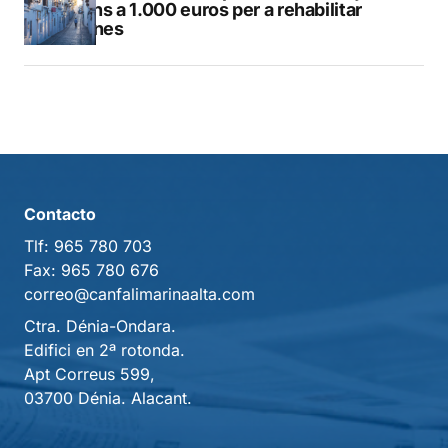
de fins a 1.000 euros per a rehabilitar
façanes
Contacto
Tlf:
965 780 703
Fax:
965 780 676
correo@canfalimarinaalta.com
Ctra. Dénia-Ondara.
Edifici en 2ª rotonda.
Apt Correus 599,
03700 Dénia. Alacant.