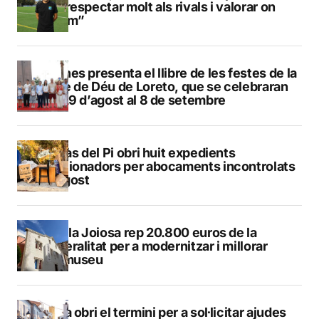
que respectar molt als rivals i valorar on
estem”
Duanes presenta el llibre de les festes de la
Mare de Déu de Loreto, que se celebraran
del 29 d’agost al 8 de setembre
L’Alfàs del Pi obri huit expedients
sancionadors per abocaments incontrolats
a l’agost
La Vila Joiosa rep 20.800 euros de la
Generalitat per a modernitzar i millorar
Vilamuseu
Altea obri el termini per a sol·licitar ajudes