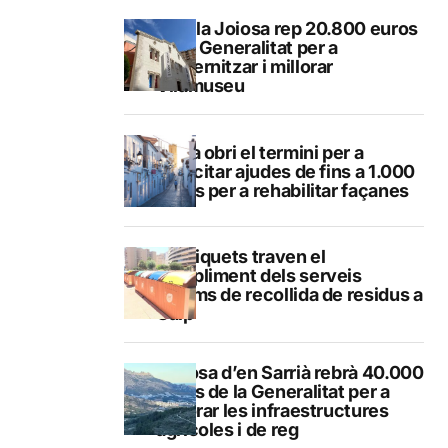
La Vila Joiosa rep 20.800 euros
de la Generalitat per a
modernitzar i millorar
Vilamuseu
Altea obri el termini per a
sol·licitar ajudes de fins a 1.000
euros per a rehabilitar façanes
Els piquets traven el
compliment dels serveis
mínims de recollida de residus a
Calp
Callosa d’en Sarrià rebrà 40.000
euros de la Generalitat per a
millorar les infraestructures
agrícoles i de reg