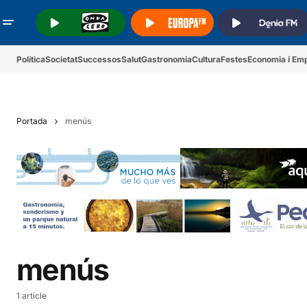
.
.
.
Política
Societat
Successos
Salut
Gastronomia
Cultura
Festes
Economia i Em
Portada
menús
menús
1 article