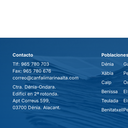
Contacto
Poblacione
Tlf:
965 780 703
Dénia
G
Fax:
965 780 676
Xábia
P
correo@canfalimarinaalta.com
Calp
O
Ctra. Dénia-Ondara.
Benissa
El
Edifici en 2ª rotonda.
Apt Correus 599,
Teulada
El
03700 Dénia. Alacant.
Benitatxell
P