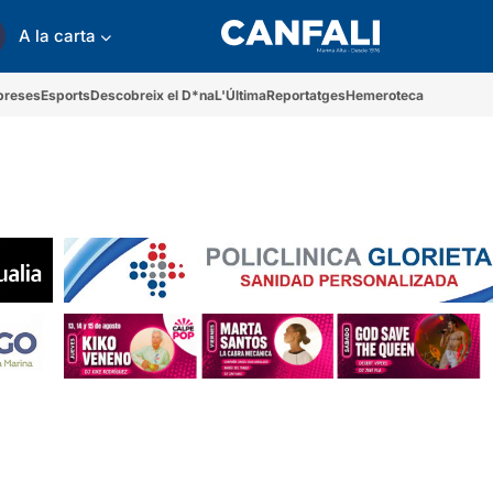
A la carta
preses
Esports
Descobreix el D*na
L'Última
Reportatges
Hemeroteca