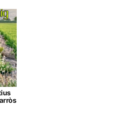
tius
arròs