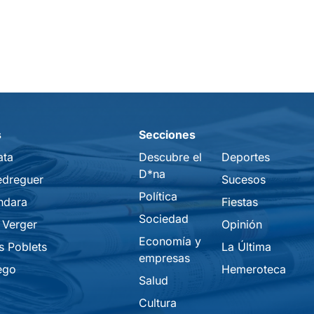
s
Secciones
ata
Descubre el
Deportes
D*na
edreguer
Sucesos
Política
ndara
Fiestas
Sociedad
 Verger
Opinión
Economía y
s Poblets
La Última
empresas
ego
Hemeroteca
Salud
Cultura