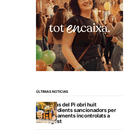
ÚLTIMAS NOTICIAS
L’Alfàs del Pi obri huit
expedients sancionadors per
abocaments incontrolats a
l’agost