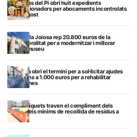
L’Alfàs del Pi obri huit expedients
sancionadors per abocaments incontrolats
a l’agost
La Vila Joiosa rep 20.800 euros de la
Generalitat per a modernitzar i millorar
Vilamuseu
Altea obri el termini per a sol·licitar ajudes
de fins a 1.000 euros per a rehabilitar
façanes
Els piquets traven el compliment dels
serveis mínims de recollida de residus a
Calp