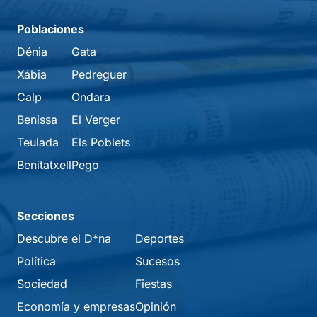
Poblaciones
Dénia
Gata
Xábia
Pedreguer
Calp
Ondara
Benissa
El Verger
Teulada
Els Poblets
Benitatxell
Pego
Secciones
Descubre el D*na
Deportes
Política
Sucesos
Sociedad
Fiestas
Economía y empresas
Opinión