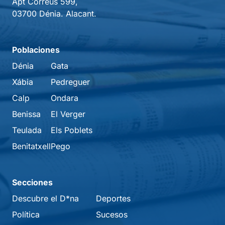
Apt Correus 599,
03700 Dénia. Alacant.
Poblaciones
Dénia
Gata
Xábia
Pedreguer
Calp
Ondara
Benissa
El Verger
Teulada
Els Poblets
Benitatxell
Pego
Secciones
Descubre el D*na
Deportes
Política
Sucesos