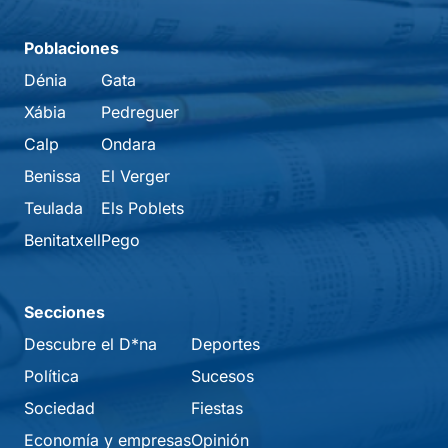
Poblaciones
Dénia
Gata
Xábia
Pedreguer
Calp
Ondara
Benissa
El Verger
Teulada
Els Poblets
Benitatxell
Pego
Secciones
Descubre el D*na
Deportes
Política
Sucesos
Sociedad
Fiestas
Economía y empresas
Opinión