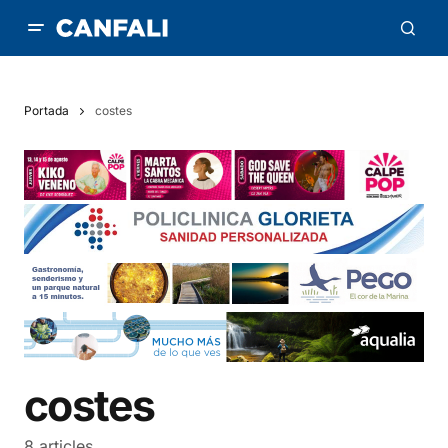
Portada
costes
costes
8 articles