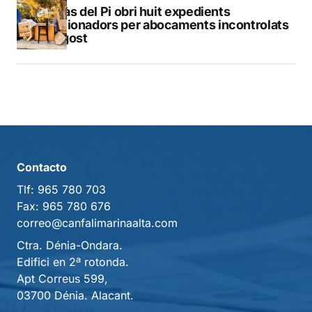
L’Alfàs del Pi obri huit expedients
sancionadors per abocaments incontrolats
a l’agost
Contacto
Tlf:
965 780 703
Fax:
965 780 676
correo@canfalimarinaalta.com
Ctra. Dénia-Ondara.
Edifici en 2ª rotonda.
Apt Correus 599,
03700 Dénia. Alacant.