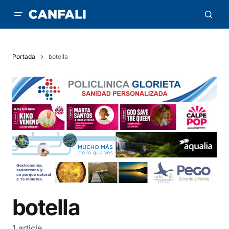
Portada
botella
botella
1 article