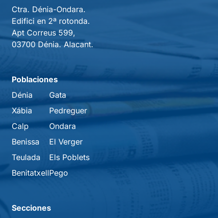
Ctra. Dénia-Ondara.
Edifici en 2ª rotonda.
Apt Correus 599,
03700 Dénia. Alacant.
Poblaciones
Dénia
Gata
Xábia
Pedreguer
Calp
Ondara
Benissa
El Verger
Teulada
Els Poblets
Benitatxell
Pego
Secciones