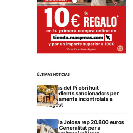
ÚLTIMAS NOTICIAS
L’Alfàs del Pi obri huit
expedients sancionadors per
abocaments incontrolats a
l’agost
La Vila Joiosa rep 20.800 euros
de la Generalitat per a