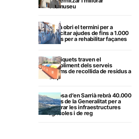
modernitzar i millorar
Vilamuseu
Altea obri el termini per a
sol·licitar ajudes de fins a 1.000
euros per a rehabilitar façanes
Els piquets traven el
compliment dels serveis
mínims de recollida de residus a
Calp
Callosa d’en Sarrià rebrà 40.000
euros de la Generalitat per a
millorar les infraestructures
agrícoles i de reg