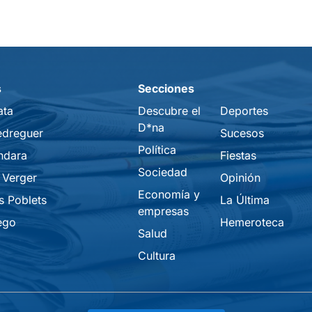
s
Secciones
ata
Descubre el
Deportes
D*na
edreguer
Sucesos
Política
ndara
Fiestas
Sociedad
 Verger
Opinión
Economía y
s Poblets
La Última
empresas
ego
Hemeroteca
Salud
Cultura