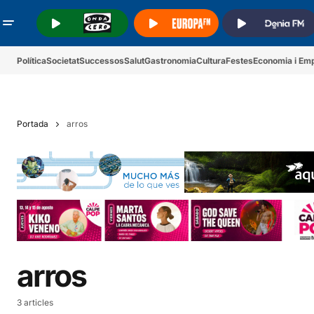
.
.
.
Política
Societat
Successos
Salut
Gastronomia
Cultura
Festes
Economia i Em
Portada
arros
arros
3 articles