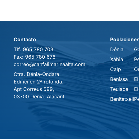
Contacto
Poblacione
Tlf:
965 780 703
Dénia
G
Fax:
965 780 676
Xábia
P
correo@canfalimarinaalta.com
Calp
O
Ctra. Dénia-Ondara.
Benissa
El
Edifici en 2ª rotonda.
Apt Correus 599,
Teulada
El
03700 Dénia. Alacant.
Benitatxell
P