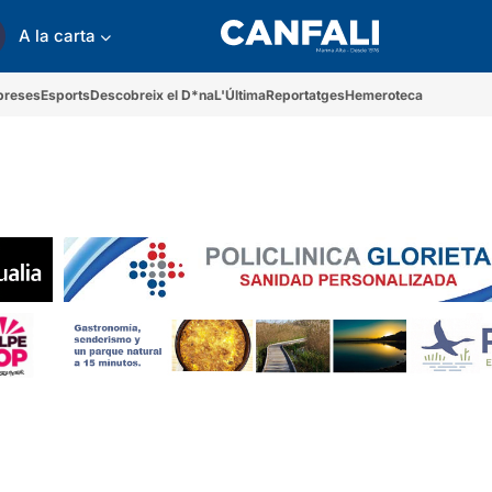
A la carta
preses
Esports
Descobreix el D*na
L'Última
Reportatges
Hemeroteca