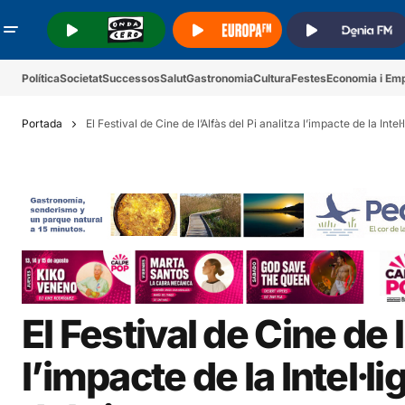
.
.
.
Política
Societat
Successos
Salut
Gastronomia
Cultura
Festes
Economia i Em
Portada
El Festival de Cine de l’Alfàs del Pi analitza l’impacte de la Intel
El Festival de Cine de l
l’impacte de la Intel·li