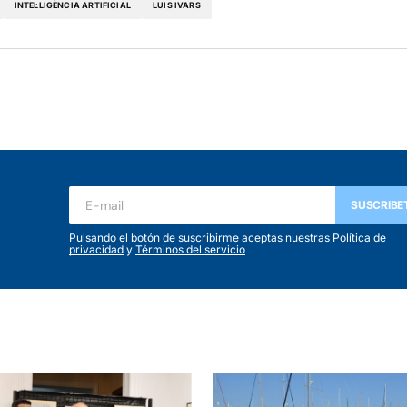
INTEL·LIGÈNCIA ARTIFICIAL
LUIS IVARS
SUSCRIBE
Pulsando el botón de suscribirme aceptas nuestras
Política de
privacidad
y
Términos del servicio