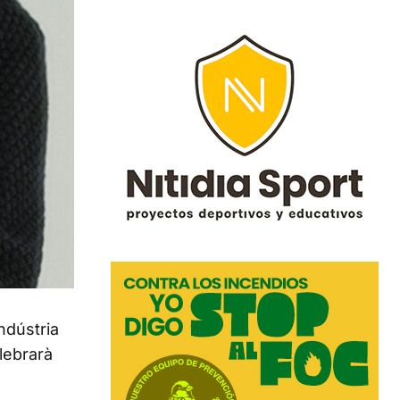
ndústria
elebrarà