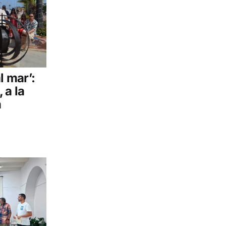
l mar’:
 a la
a