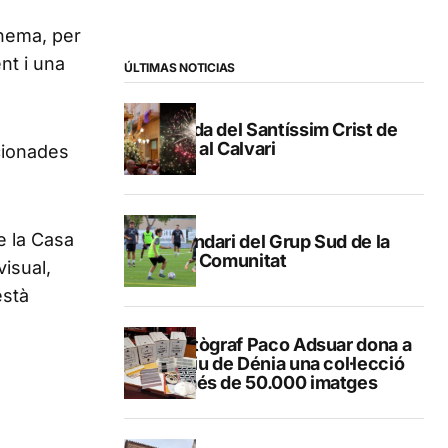
inema, per
nt i una
ÚLTIMAS NOTICIAS
Pujada del Santíssim Crist de
Gata al Calvari
acionades
de la Casa
Calendari del Grup Sud de la
Lliga Comunitat
visual,
està
El fotògraf Paco Adsuar dona a
l’Arxiu de Dénia una col·lecció
de més de 50.000 imatges