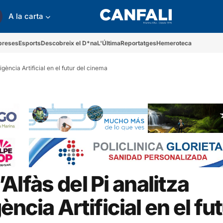
A la carta
preses
Esports
Descobreix el D*na
L'Última
Reportatges
Hemeroteca
·ligència Artificial en el futur del cinema
’Alfàs del Pi analitza
gència Artificial en el fu