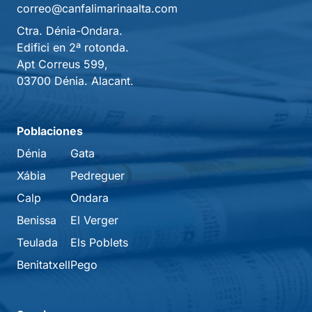
correo@canfalimarinaalta.com
Ctra. Dénia-Ondara.
Edifici en 2ª rotonda.
Apt Correus 599,
03700 Dénia. Alacant.
Poblaciones
Dénia
Gata
Xábia
Pedreguer
Calp
Ondara
Benissa
El Verger
Teulada
Els Poblets
Benitatxell
Pego