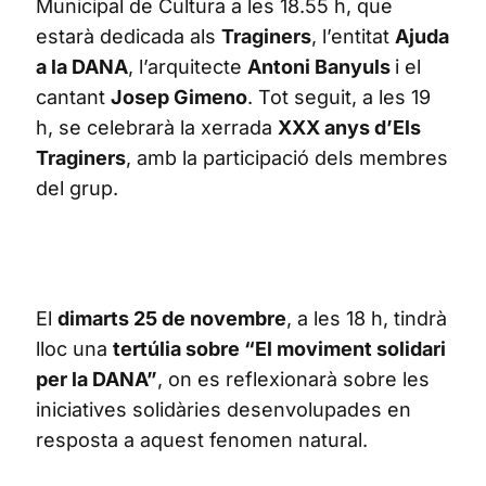
Municipal de Cultura a les 18.55 h, que
estarà dedicada als
Traginers
, l’entitat
Ajuda
a la DANA
, l’arquitecte
Antoni Banyuls
i el
cantant
Josep Gimeno
. Tot seguit, a les 19
h, se celebrarà la xerrada
XXX anys d’Els
Traginers
, amb la participació dels membres
del grup.
El
dimarts 25 de novembre
, a les 18 h, tindrà
lloc una
tertúlia sobre “El moviment solidari
per la DANA”
, on es reflexionarà sobre les
iniciatives solidàries desenvolupades en
resposta a aquest fenomen natural.