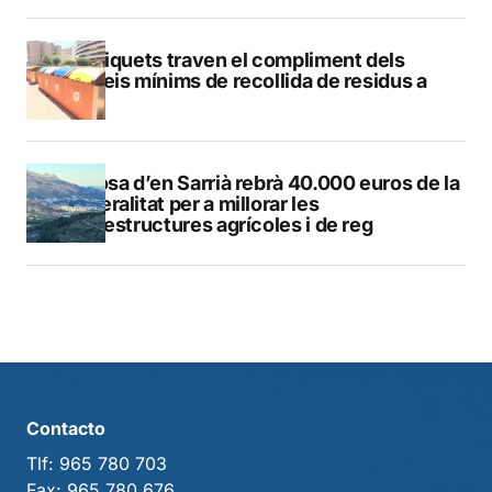
Els piquets traven el compliment dels
serveis mínims de recollida de residus a
Calp
Callosa d’en Sarrià rebrà 40.000 euros de la
Generalitat per a millorar les
infraestructures agrícoles i de reg
Contacto
Tlf:
965 780 703
Fax:
965 780 676