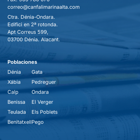
correo@canfalimarinaalta.com
Ctra. Dénia-Ondara.
Edifici en 2ª rotonda.
Apt Correus 599,
03700 Dénia. Alacant.
Poblaciones
Dénia
Gata
Xábia
Pedreguer
Calp
Ondara
Benissa
El Verger
Teulada
Els Poblets
Benitatxell
Pego