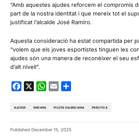
“Amb aquestes ajudes reforcem el compromís de 
part de la nostra identitat i que mereix tot el sup
justificat l’alcalde José Ramiro.
Aquesta consideració ha estat compartida per par
“volem que els joves esportistes tinguen les co
ajudes són una manera de reconèixer el seu esfor
d’alt nivell”.
Facebook
X
WhatsApp
Email
Share
AJUDES
ONDARA
PILOTA VALENCIANA
PRÀCTICA
Published
December 15, 2025