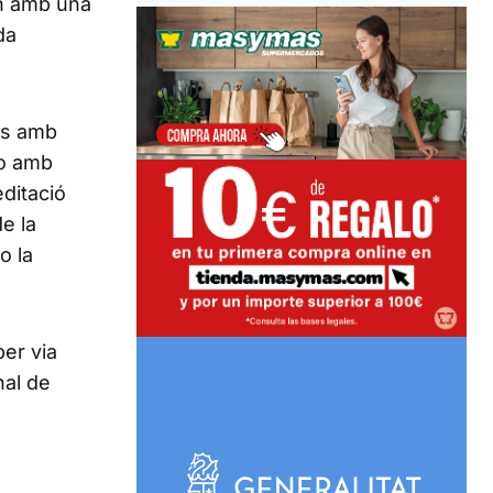
en amb una
da
es amb
 o amb
editació
de la
o la
per via
nal de