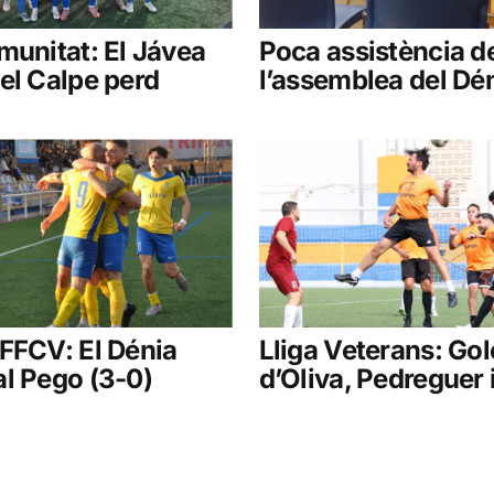
munitat: El Jávea
Poca assistència de
el Calpe perd
l’assemblea del Dé
FFCV: El Dénia
Lliga Veterans: Go
l Pego (3-0)
d’Oliva, Pedreguer 