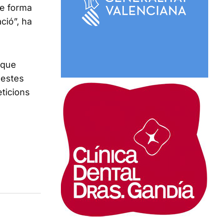
ue forma
ació”, ha
 que
 estes
eticions