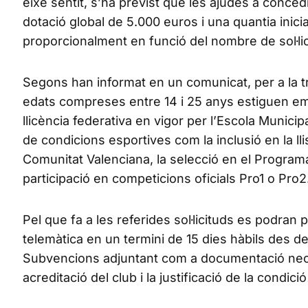
eixe sentit, s’ha previst que les ajudes a conc
dotació global de 5.000 euros i una quantia inici
proporcionalment en funció del nombre de sol·l
Segons han informat en un comunicat, per a la t
edats compreses entre 14 i 25 anys estiguen e
llicència federativa en vigor per l’Escola Municip
de condicions esportives com la inclusió en la lli
Comunitat Valenciana, la selecció en el Program
participació en competicions oficials Pro1 o Pro2
Pel que fa a les referides sol·licituds es podran
telemàtica en un termini de 15 dies hàbils des de
Subvencions adjuntant com a documentació nece
acreditació del club i la justificació de la condici