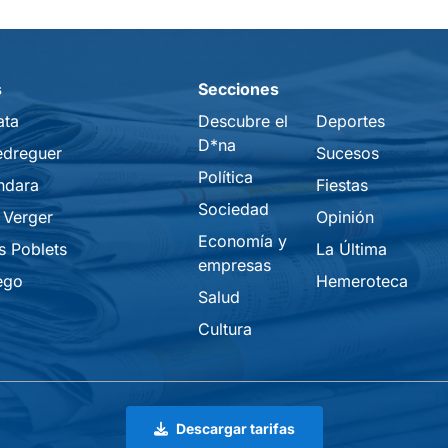
s
Secciones
ata
Descubre el
Deportes
D*na
edreguer
Sucesos
Política
ndara
Fiestas
Sociedad
 Verger
Opinión
Economía y
s Poblets
La Última
empresas
ego
Hemeroteca
Salud
Cultura
Descargar tarifas