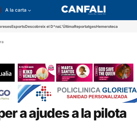
A la carta
preses
Esports
Descobreix el D*na
L'Última
Reportatges
Hemeroteca
ara
r a ajudes a la pilota