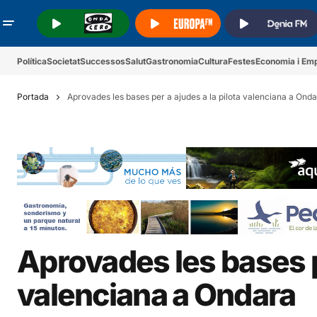
.
.
.
Política
Societat
Successos
Salut
Gastronomia
Cultura
Festes
Economia i Em
Portada
Aprovades les bases per a ajudes a la pilota valenciana a Ond
Aprovades les bases pe
valenciana a Ondara