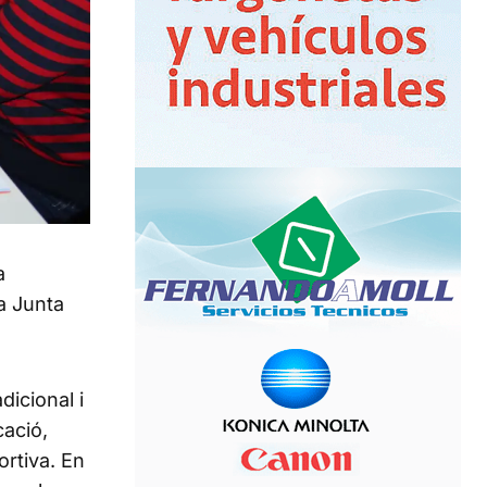
a
a Junta
icional i
cació,
ortiva. En