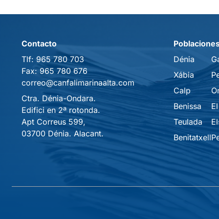
Contacto
Poblacione
Tlf:
965 780 703
Dénia
G
Fax:
965 780 676
Xábia
P
correo@canfalimarinaalta.com
Calp
O
Ctra. Dénia-Ondara.
Benissa
El
Edifici en 2ª rotonda.
Apt Correus 599,
Teulada
El
03700 Dénia. Alacant.
Benitatxell
P