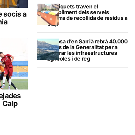
Els piquets traven el
compliment dels serveis
 socis a
mínims de recollida de residus a
nia
Calp
Callosa d’en Sarrià rebrà 40.000
euros de la Generalitat per a
millorar les infraestructures
agrícoles i de reg
lejades
i Calp