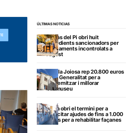
ÚLTIMAS NOTICIAS
TE
L’Alfàs del Pi obri huit
expedients sancionadors per
abocaments incontrolats a
l’agost
La Vila Joiosa rep 20.800 euros
de la Generalitat per a
modernitzar i millorar
Vilamuseu
Altea obri el termini per a
sol·licitar ajudes de fins a 1.000
euros per a rehabilitar façanes