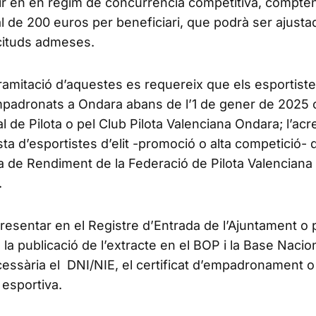
edir en en règim de concurrència competitiva, compt
al de 200 euros per beneficiari, que podrà ser ajusta
icituds admeses.
ramitació d’aquestes es requereix que els esportist
mpadronats a Ondara abans de l’1 de gener de 2025
al de Pilota o pel Club Pilota Valenciana Ondara; l’acr
sta d’esportistes d’elit -promoció o alta competició- 
a de Rendiment de la Federació de Pilota Valenciana 
.
 presentar en el Registre d’Entrada de l’Ajuntament o 
 la publicació de l’extracte en el BOP i la Base Nacio
ssària el DNI/NIE, el certificat d’empadronament o
ó esportiva.