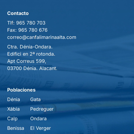
Contacto
Tlf:
965 780 703
Fax:
965 780 676
correo@canfalimarinaalta.com
Ctra. Dénia-Ondara.
Edifici en 2ª rotonda.
Apt Correus 599,
03700 Dénia. Alacant.
Poblaciones
Dénia
Gata
Xábia
Pedreguer
Calp
Ondara
Benissa
El Verger