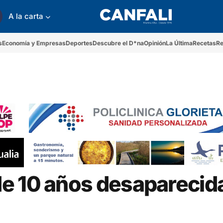
A la carta
s
Economía y Empresas
Deportes
Descubre el D*na
Opinión
La Última
Recetas
Re
e 10 años desaparecid