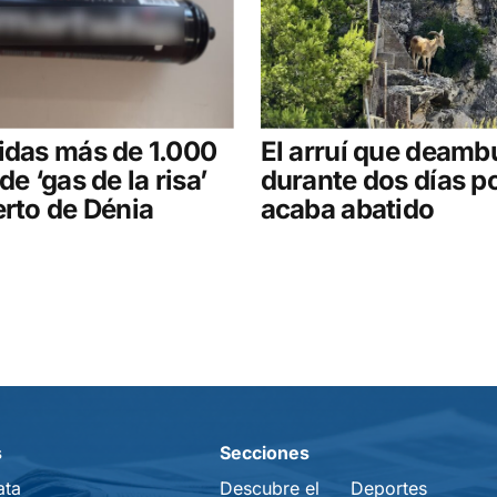
idas más de 1.000
El arruí que deamb
de ‘gas de la risa’
durante dos días p
erto de Dénia
acaba abatido
s
Secciones
ata
Descubre el
Deportes