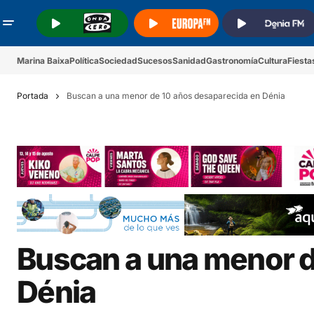
.
.
.
Marina Baixa
Política
Sociedad
Sucesos
Sanidad
Gastronomía
Cultura
Fiesta
Portada
Buscan a una menor de 10 años desaparecida en Dénia
Buscan a una menor d
Dénia