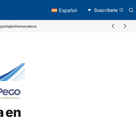
Suscribete
Español
portajes
Hemeroteca
a en