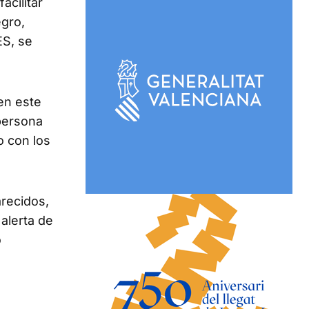
acilitar
egro,
ES, se
 en este
 persona
o con los
recidos,
 alerta de
o
l