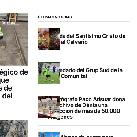
ÚLTIMAS NOTICIAS
Subida del Santísimo Cristo de
Gata al Calvario
Calendario del Grup Sud de la
tégico de
Lliga Comunitat
que
s de
 del
El fotógrafo Paco Adsuar dona
al Archivo de Dénia una
colección de más de 50.000
imágenes