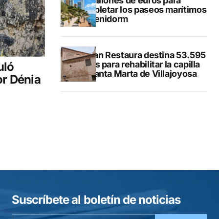
50 millones de euros para
completar los paseos marítimos
de Benidorm
El Plan Restaura destina 53.595
euros para rehabilitar la capilla
uló
de Santa Marta de Villajoyosa
or Dénia
Suscríbete al boletín de noticias