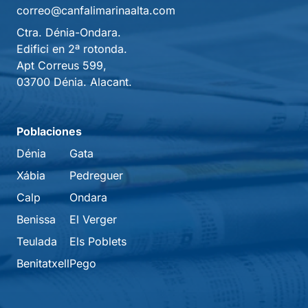
correo@canfalimarinaalta.com
Ctra. Dénia-Ondara.
Edifici en 2ª rotonda.
Apt Correus 599,
03700 Dénia. Alacant.
Poblaciones
Dénia
Gata
Xábia
Pedreguer
Calp
Ondara
Benissa
El Verger
Teulada
Els Poblets
Benitatxell
Pego