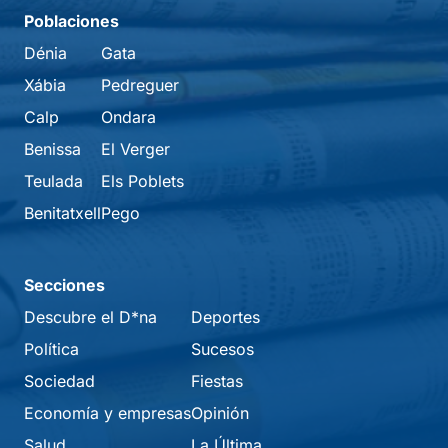
Poblaciones
Dénia
Gata
Xábia
Pedreguer
Calp
Ondara
Benissa
El Verger
Teulada
Els Poblets
Benitatxell
Pego
Secciones
Descubre el D*na
Deportes
Política
Sucesos
Sociedad
Fiestas
Economía y empresas
Opinión
Salud
La Última