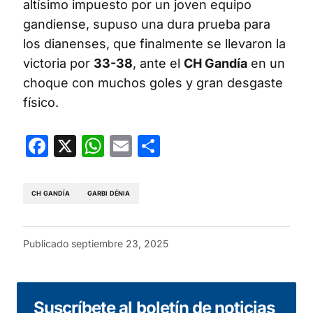
altísimo impuesto por un joven equipo
gandiense, supuso una dura prueba para
los dianenses, que finalmente se llevaron la
victoria por
33-38
, ante el
CH Gandía
en un
choque con muchos goles y gran desgaste
físico.
Facebook
X
WhatsApp
Email
Compartir
CH GANDÍA
GARBI DÉNIA
Publicado
septiembre 23, 2025
Suscríbete al boletín de noticias