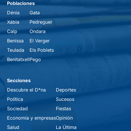
Poblaciones
Dénia
Gata
Xábia
Pedreguer
Calp
Ondara
Benissa
El Verger
Teulada
Els Poblets
Benitatxell
Pego
Secciones
Descubre el D*na
Deportes
Política
Sucesos
Sociedad
Fiestas
Economía y empresas
Opinión
Salud
La Última