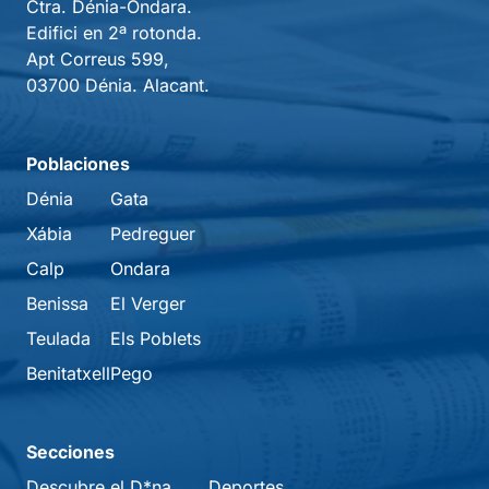
Ctra. Dénia-Ondara.
Edifici en 2ª rotonda.
Apt Correus 599,
03700 Dénia. Alacant.
Poblaciones
Dénia
Gata
Xábia
Pedreguer
Calp
Ondara
Benissa
El Verger
Teulada
Els Poblets
Benitatxell
Pego
Secciones
Descubre el D*na
Deportes