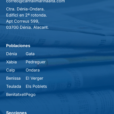
correo@canfalimarinaalta.com
Ctra. Dénia-Ondara.
Edifici en 2ª rotonda.
Apt Correus 599,
03700 Dénia. Alacant.
Poblaciones
Dénia
Gata
Xábia
Pedreguer
Calp
Ondara
Benissa
El Verger
Teulada
Els Poblets
Benitatxell
Pego
Secciones