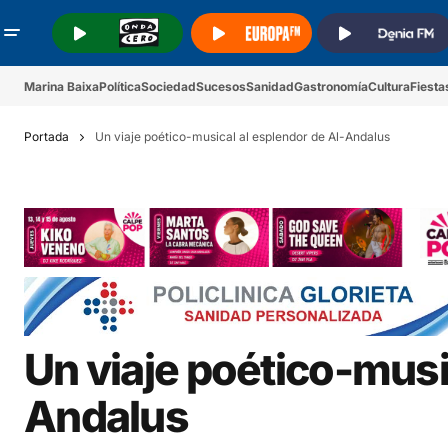
.
.
.
Marina Baixa
Política
Sociedad
Sucesos
Sanidad
Gastronomía
Cultura
Fiesta
Portada
Un viaje poético-musical al esplendor de Al-Andalus
Un viaje poético-musi
Andalus