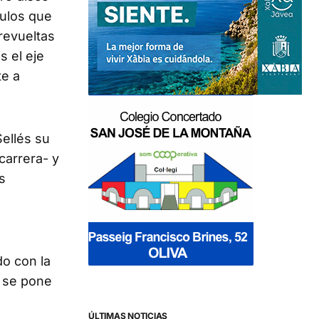
tulos que
 revueltas
s el eje
te a
ellés su
carrera- y
s
do con la
y se pone
ÚLTIMAS NOTICIAS