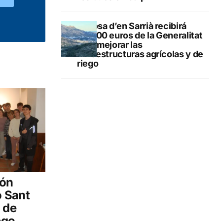
Callosa d’en Sarrià recibirá
40.000 euros de la Generalitat
para mejorar las
infraestructuras agrícolas y de
riego
ión
o Sant
 de
ego