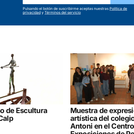
Pulsando el botón de suscribirme aceptas nuestras
Política de
privacidad
y
Términos del servicio
o de Escultura
Muestra de expres
 Calp
artística del colegi
Antoni en el Centro
Exposiciones de P