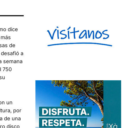
omo dice
a más
asas de
 desafió a
sta semana
l 750
 su
ron un
tura, por
sa de una
bro disco