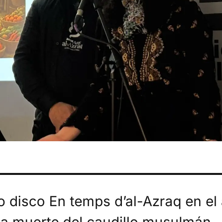
bro disco En temps d’al-Azraq en el