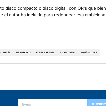
o disco compacto o disco digital, con QR’s que bien 
ue el autor ha incluido para redondear esa ambiciosa
I. SELLÉS
LIBRO DISCO
POETAS ÁRABES
SILVIA TÀPIA
TOMÀS LLOPIS
SUSCRIBE