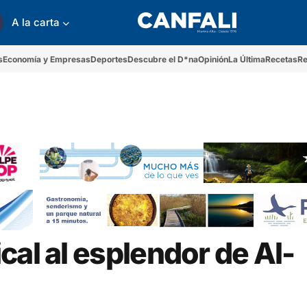
A la carta
s
Economía y Empresas
Deportes
Descubre el D*na
Opinión
La Última
Recetas
Re
cal al esplendor de Al-