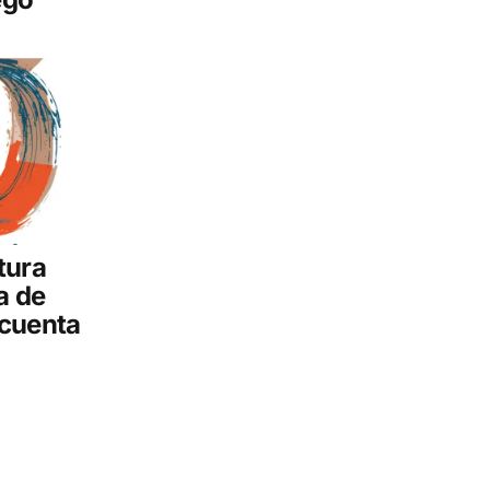
tura
a de
ncuenta