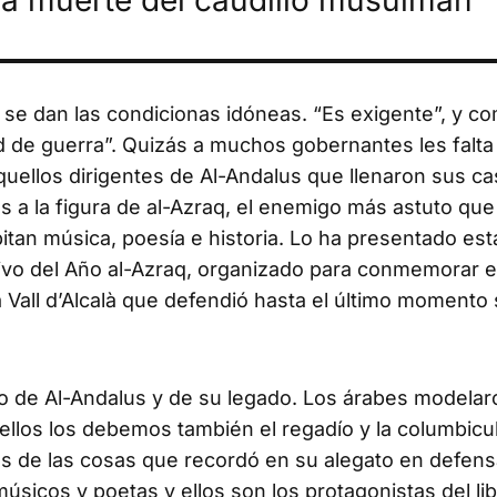
 la muerte del caudillo musulmán
o se dan las condicionas idóneas. “Es exigente”, y c
ad de guerra”. Quizás a muchos gobernantes les falt
quellos dirigentes de Al-Andalus que llenaron sus c
s a la figura de al-Azraq, el enemigo más astuto que
bitan música, poesía e historia. Lo ha presentado e
tivo del Año al-Azraq, organizado para conmemorar e
la Vall d’Alcalà que defendió hasta el último momento
ero de Al-Andalus y de su legado. Los árabes modela
 ellos los debemos también el regadío y la columbicul
unas de las cosas que recordó en su alegato en defen
úsicos y poetas y ellos son los protagonistas del li