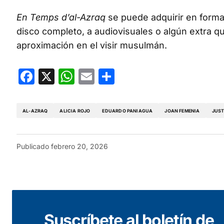
En Temps d’al-Azraq
se puede adquirir en format
disco completo, a audiovisuales o algún extra q
aproximación en el visir musulmán.
Facebook
X
WhatsApp
Email
Compartir
AL-AZRAQ
ALICIA ROJO
EDUARDO PANIAGUA
JOAN FEMENIA
JUST 
Publicado
febrero 20, 2026
Suscríbete al boletín de