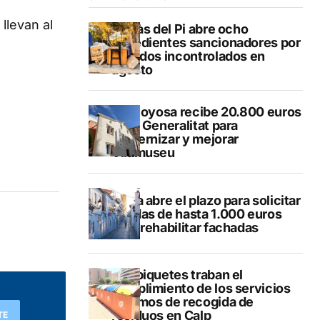
llevan al
L’Alfàs del Pi abre ocho
expedientes sancionadores por
vertidos incontrolados en
agosto
Villajoyosa recibe 20.800 euros
de la Generalitat para
modernizar y mejorar
Vilamuseu
Altea abre el plazo para solicitar
ayudas de hasta 1.000 euros
para rehabilitar fachadas
Los piquetes traban el
cumplimiento de los servicios
mínimos de recogida de
residuos en Calp
TE