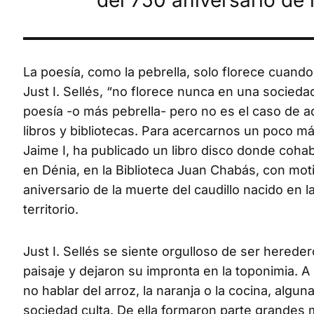
del 750 aniversario de
La poesía, como la pebrella, solo florece cuand
Just I. Sellés, “no florece nunca en una socied
poesía -o más pebrella- pero no es el caso de a
libros y bibliotecas. Para acercarnos un poco má
Jaime I, ha publicado un libro disco donde coha
en Dénia, en la Biblioteca Juan Chabás, con mo
aniversario de la muerte del caudillo nacido en 
territorio.
Just I. Sellés se siente orgulloso de ser hered
paisaje y dejaron su impronta en la toponimia. A
no hablar del arroz, la naranja o la cocina, alg
sociedad culta. De ella formaron parte grandes m